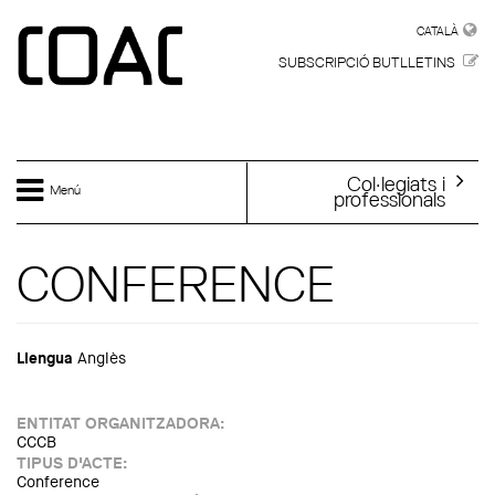
Vés al contingut
CATALÀ
CATALÀ
SUBSCRIPCIÓ BUTLLETINS
Col·legiats i
Menú
professionals
CONFERENCE
Llengua
Anglès
ENTITAT ORGANITZADORA:
CCCB
TIPUS D'ACTE:
Conference