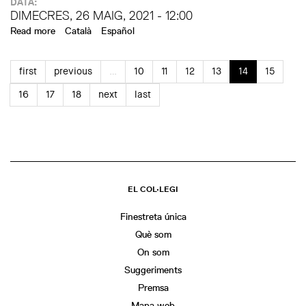
DATA:
DIMECRES, 26 MAIG, 2021 - 12:00
Read more
about CulturTalks - Josep Lluís Mateo: 'Present time.
Català
Español
Practicing Architecture during COVID'
first
previous
…
10
11
12
13
14
15
16
17
18
next
last
EL COL·LEGI
Finestreta única
Què som
On som
Suggeriments
Premsa
Mapa web