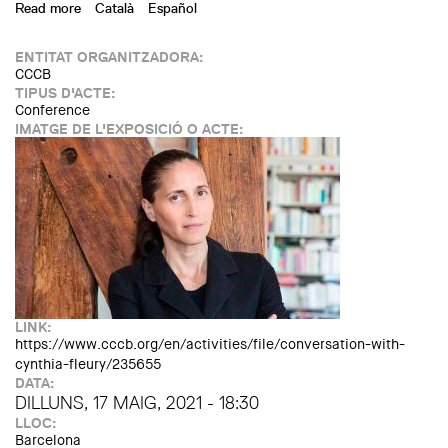
Read more
about Travel Retail: New York
Català
Español
ENTITAT ORGANITZADORA:
CCCB
TIPUS D'ACTE:
Conference
IMATGE DE L'EXPOSICIÓ O ACTE:
LINK:
https://www.cccb.org/en/activities/file/conversation-with-
cynthia-fleury/235655
DATA:
DILLUNS, 17 MAIG, 2021 - 18:30
LLOC:
Barcelona