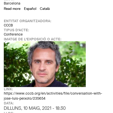
Barcelona
Read more
about MARS. «Bioscope: Interspecies»with your
Español
Català
family.Workshop on the creation and animation of
imaginary creatures
ENTITAT ORGANITZADORA:
CCCB
TIPUS D'ACTE:
Conference
IMATGE DE L'EXPOSICIÓ O ACTE:
LINK:
https://www.cccb.org/en/activities/file/conversation-with-
jose-luis-peixoto/235654
DATA:
DILLUNS, 10 MAIG, 2021 - 18:30