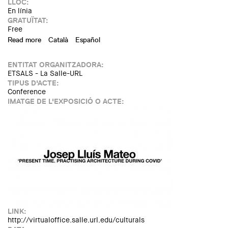
LLOC:
En línia
GRATUÏTAT:
Free
Read more
about MasterClass Bosch. Capdeferro - Domestic
Català
Español
Atmospheres
ENTITAT ORGANITZADORA:
ETSALS - La Salle-URL
TIPUS D'ACTE:
Conference
IMATGE DE L'EXPOSICIÓ O ACTE:
LINK:
http://virtualoffice.salle.url.edu/culturals