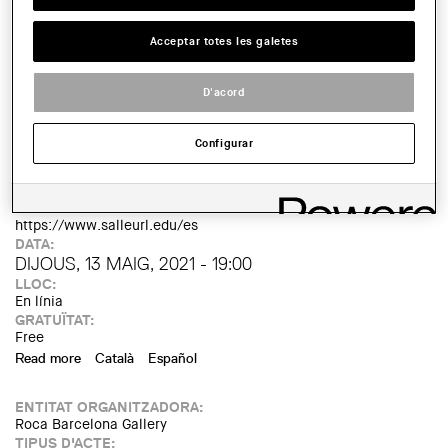
TIPUS D'ACTE:
Conference
Acceptar totes les galetes
IMATGE DE L'EXPOSICIÓ O ACTE:
D'acord
Configurar
LINK:
https://www.salleurl.edu/es
DATA:
DIJOUS, 13 MAIG, 2021 - 19:00
LLOC:
En línia
GRATUÏTAT:
Free
Read more
about Marina Otero - The Coming South: Architecture
Català
Español
After the Cartesian Grid
ENTITAT ORGANITZADORA:
Roca Barcelona Gallery
TIPUS D'ACTE: