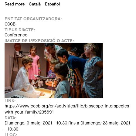
Read more
about Opening the future. Conversation with Cynthia
Català
Español
Fleury. Care is a Humanism
ENTITAT ORGANITZADORA:
CCCB
TIPUS D'ACTE:
Conference
IMATGE DE L'EXPOSICIÓ O ACTE:
LINK:
https://www.cccb.org/en/activities/file/bioscope-interspecies-
with-your-family/235691
DATA:
Diumenge, 9 maig, 2021 - 10:30
fins a
Diumenge, 23 maig, 2021
- 10:30
LLOC: