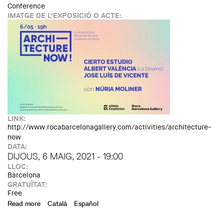
Conference
IMATGE DE L'EXPOSICIÓ O ACTE:
LINK:
http://www.rocabarcelonagallery.com/activities/architecture-
now
DATA:
DIJOUS, 6 MAIG, 2021 - 19:00
LLOC:
Barcelona
GRATUÏTAT:
Free
Read more
about Architecture Now!
Català
Español