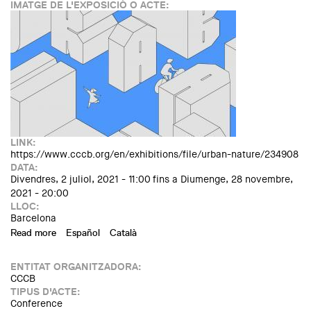
IMATGE DE L'EXPOSICIÓ O ACTE:
LINK:
https://www.cccb.org/en/exhibitions/file/urban-nature/234908
DATA:
Divendres, 2 juliol, 2021 - 11:00
fins a
Diumenge, 28 novembre,
2021 - 20:00
LLOC:
Barcelona
Read more
about Urban Nature. A walk-through film by Rimini
Español
Català
Protokoll
ENTITAT ORGANITZADORA:
CCCB
TIPUS D'ACTE:
Conference