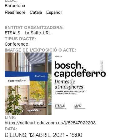
LLOC:
Barcelona
Read more
about Opening up the future. Conversation with José Luis
Català
Español
Peixoto. The Boldness of the Future
ENTITAT ORGANITZADORA:
ETSALS - La Salle-URL
TIPUS D'ACTE:
Conference
IMATGE DE L'EXPOSICIÓ O ACTE:
LINK:
https://salleurl-edu.zoom.us/j/82847922203
DATA:
DILLUNS, 12 ABRIL, 2021 - 18:00