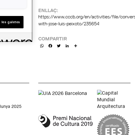
ENLLAÇ:
https://www.cccb.org/en/activities/file/conver
 les galetes
with-jose-luis-peixoto/235654
COMPARTIR
WhatsApp
Facebook
Twitter
LinkedIn
Share
alunya 2025