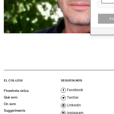
D'
EL COL·LEGI
SEGUEIX-NOS
Facebook
Finestreta única
Què som
Twitter
On som
Linkedin
Suggeriments
Instagram