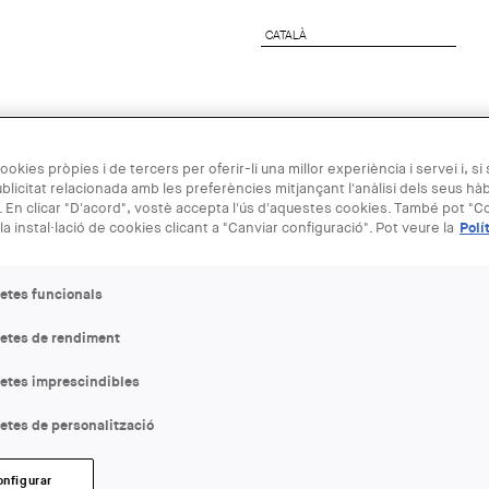
CATALÀ
CATALÀ
preses
Agenda Arquitectura
Next Generation
ookies pròpies i de tercers per oferir-li una millor experiència i servei i, si
blicitat relacionada amb les preferències mitjançant l'anàlisi dels seus hà
10 MAI
 En clicar "D'acord", vostè accepta l'ús d'aquestes cookies. També pot "Co
la instal·lació de cookies clicant a "Canviar configuració". Pot veure la
Polí
Opening up 
etes funcionals
with José Lu
letes de rendiment
of the Futur
letes imprescindibles
etes de personalització
ENTITAT ORGANITZADORA
CCCB
onfigurar