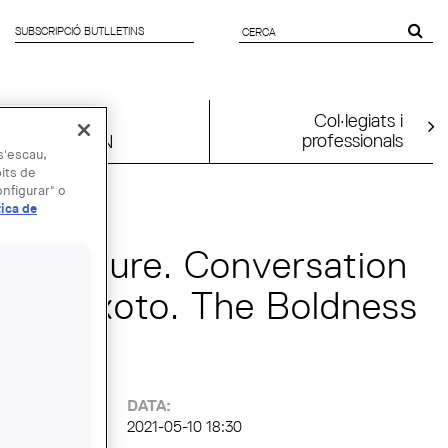
SUBSCRIPCIÓ BUTLLETINS
FORMULARI
DE CERCA
Col·legiats i
professionals
UIA2026BCN
 s'escau,
bits de
nfigurar" o
tica de
the future. Conversation
is Peixoto. The Boldness
e
:
DATA:
2021-05-10 18:30