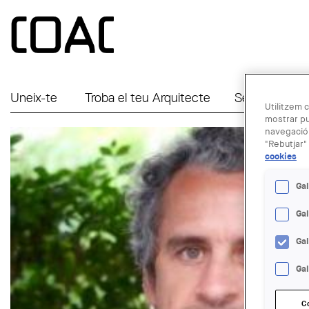
Vés al contingut
Uneix-te
Troba el teu Arquitecte
Serveis a Em
Utilitzem c
mostrar pu
navegació.
"Rebutjar" 
cookies
Gal
Ga
Ga
Gal
C