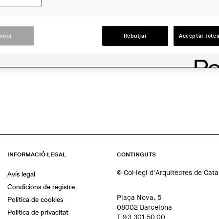
LLOC:
Barcelona
acord
Rebutjar
Acceptar totes
ACCIONS
INFORMACIÓ LEGAL
CONTINGUTS
© Col·legi d'Arquitectes de Cat
Avís legal
Condicions de registre
Plaça Nova, 5
Política de cookies
08002 Barcelona
Política de privacitat
T 93 301 50 00