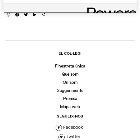
COMPARTIR
WhatsApp
Facebook
Twitter
LinkedIn
Share
EL COL·LEGI
Finestreta única
Què som
On som
Suggeriments
Premsa
Mapa web
SEGUEIX-NOS
Facebook
Twitter