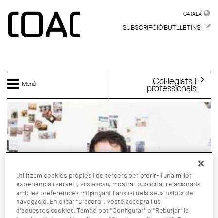
Vés al contingut
CATALÀ
CATALÀ
SUBSCRIPCIÓ BUTLLETINS
Col·legiats i
Menú
professionals
Utilitzem cookies pròpies i de tercers per oferir-li una millor
experiència i servei i, si s'escau, mostrar publicitat relacionada
amb les preferències mitjançant l'anàlisi dels seus hàbits de
navegació. En clicar "D'acord", vostè accepta l'ús
d'aquestes cookies. També pot "Configurar" o "Rebutjar" la