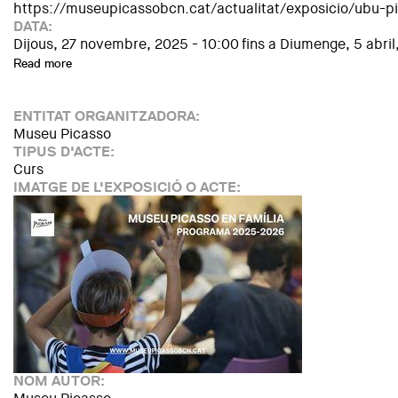
https://museupicassobcn.cat/actualitat/exposicio/ubu-pint
DATA:
Dijous, 27 novembre, 2025 - 10:00
fins a
Diumenge, 5 abril
Read more
about Ubú pintor. Alfred Jarry i les arts
ENTITAT ORGANITZADORA:
Museu Picasso
TIPUS D'ACTE:
Curs
IMATGE DE L'EXPOSICIÓ O ACTE:
NOM AUTOR: