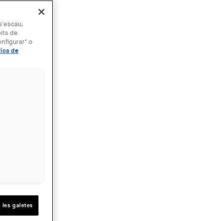
 s'escau,
bits de
nfigurar" o
tica de
 les galetes