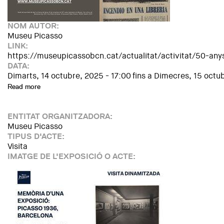
NOM AUTOR:
Museu Picasso
LINK:
https://museupicassobcn.cat/actualitat/activitat/50-an
DATA:
Dimarts, 14 octubre, 2025 - 17:00
fins a
Dimecres, 15 octub
Read more
about Congrés: 50 anys després de la mort de Franco: la re
ENTITAT ORGANITZADORA:
Museu Picasso
TIPUS D'ACTE:
Visita
IMATGE DE L'EXPOSICIÓ O ACTE: