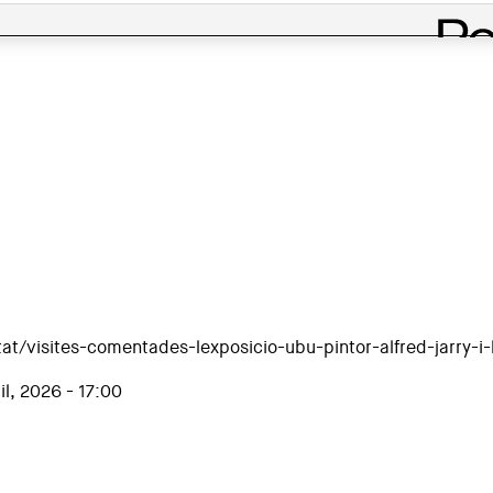
at/visites-comentades-lexposicio-ubu-pintor-alfred-jarry-i-
l, 2026 - 17:00
rry i les arts»