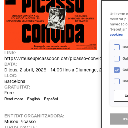
Utilitzem c
mostrar pu
navegació.
"Rebutjar" 
cookies
Gal
LINK:
https://museupicassobcn.cat/picasso-convida
Ga
DATA:
Dijous, 2 abril, 2026 - 14:00
fins a
Diumenge, 27 setembre, 
Ga
LLOC:
Barcelona
Gal
GRATUÏTAT:
Free
C
Read more
about Picasso convida
English
Español
ENTITAT ORGANITZADORA:
D'
Museu Picasso
TIPUS D'ACTE: