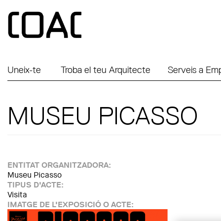
Vés al contingut
Uneix-te
Troba el teu Arquitecte
Serveis a Em
MUSEU PICASSO
ENTITAT ORGANITZADORA:
Museu Picasso
TIPUS D'ACTE:
Visita
IMATGE DE L'EXPOSICIÓ O ACTE: