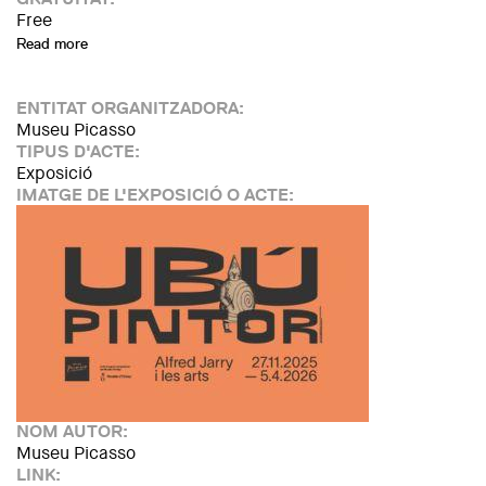
Free
Read more
about Espai Familiar sense pantalles per a famílies amb infa
ENTITAT ORGANITZADORA:
Museu Picasso
TIPUS D'ACTE:
Exposició
IMATGE DE L'EXPOSICIÓ O ACTE:
NOM AUTOR:
Museu Picasso
LINK: