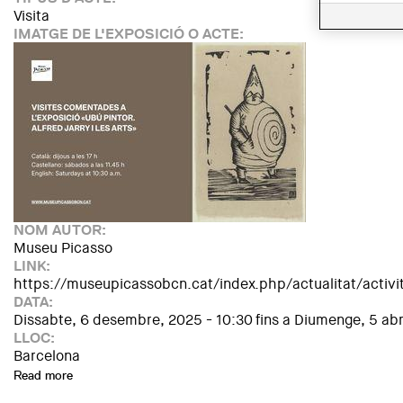
Visita
IMATGE DE L'EXPOSICIÓ O ACTE:
NOM AUTOR:
Museu Picasso
LINK:
https://museupicassobcn.cat/index.php/actualitat/activit
DATA:
Dissabte, 6 desembre, 2025 - 10:30
fins a
Diumenge, 5 abri
LLOC:
Barcelona
Read more
about Visites comentades a l’exposició «Ubú pintor. Alfred Ja