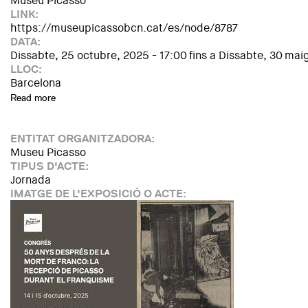
Museu Picasso
LINK:
https://museupicassobcn.cat/es/node/8787
DATA:
Dissabte, 25 octubre, 2025 - 17:00
fins a
Dissabte, 30 maig
LLOC:
Barcelona
Read more
about Museu Picasso en família 2025 - 2026
ENTITAT ORGANITZADORA:
Museu Picasso
TIPUS D'ACTE:
Jornada
IMATGE DE L'EXPOSICIÓ O ACTE: