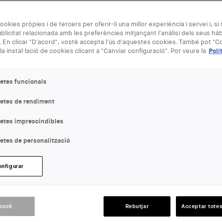
ookies pròpies i de tercers per oferir-li una millor experiència i servei i, si
blicitat relacionada amb les preferències mitjançant l'anàlisi dels seus hà
 En clicar "D'acord", vostè accepta l'ús d'aquestes cookies. També pot "Co
la instal·lació de cookies clicant a "Canviar configuració". Pot veure la
Polí
etes funcionals
letes de rendiment
2026 - 14:00
letes imprescindibles
etes de personalització
onfigurar
acord
Rebutjar
Acceptar totes