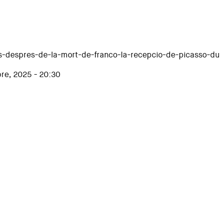
ys-despres-de-la-mort-de-franco-la-recepcio-de-picasso-du
re, 2025 - 20:30
cepció de Picasso durant el franquisme