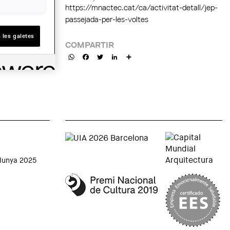
https://mnactec.cat/ca/activitat-detall/jep-
passejada-per-les-voltes
 les galetes
COMPARTIR
WhatsApp
Facebook
Twitter
LinkedIn
Share
alunya 2025