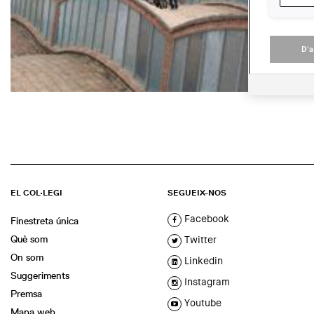
D'
EL COL·LEGI
SEGUEIX-NOS
Facebook
Finestreta única
Què som
Twitter
On som
Linkedin
Suggeriments
Instagram
Premsa
Youtube
Mapa web