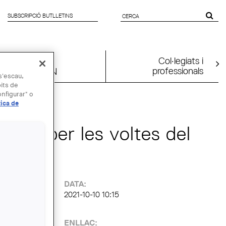
SUBSCRIPCIÓ BUTLLETINS
FORMULARI
DE CERCA
Col·legiats i
professionals
UIA2026BCN
 s'escau,
bits de
nfigurar" o
tica de
jada per les voltes del
:
DATA:
2021-10-10 10:15
ENLLAÇ: