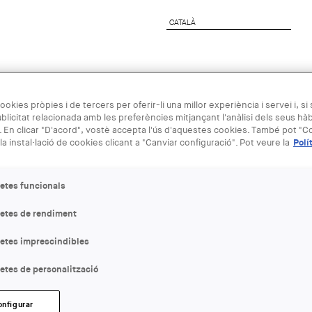
CATALÀ
CATALÀ
preses
Agenda Arquitectura
Next Generation
ookies pròpies i de tercers per oferir-li una millor experiència i servei i, si
blicitat relacionada amb les preferències mitjançant l'anàlisi dels seus hà
 En clicar "D'acord", vostè accepta l'ús d'aquestes cookies. També pot "Co
10 OCT
la instal·lació de cookies clicant a "Canviar configuració". Pot veure la
Polí
#JEP | Passe
etes funcionals
MNACTEC
letes de rendiment
letes imprescindibles
ENTITAT ORGANITZADORA
MNACTEC
etes de personalització
LLOC:
onfigurar