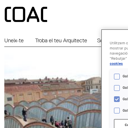
Vés al contingut
Uneix-te
Troba el teu Arquitecte
Serveis a Em
Utilitzem c
mostrar pu
navegació.
"Rebutjar" 
cookies
Gal
Ga
Ga
Gal
C