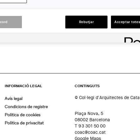
Terrassa
ACCIONS
acord
Rebutjar
Acceptar totes
INFORMACIÓ LEGAL
CONTINGUTS
© Col·legi d'Arquitectes de Cat
Avís legal
Condicions de registre
Plaça Nova, 5
Política de cookies
08002 Barcelona
Política de privacitat
T 93 301 50 00
coac@coac.cat
Google Maps