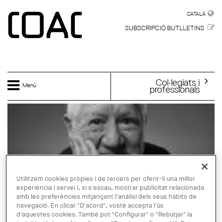
Vés al contingut
CATALÀ
CATALÀ
SUBSCRIPCIÓ BUTLLETINS
Col·legiats i
Menú
professionals
Utilitzem cookies pròpies i de tercers per oferir-li una millor
experiència i servei i, si s'escau, mostrar publicitat relacionada
amb les preferències mitjançant l'anàlisi dels seus hàbits de
navegació. En clicar "D'acord", vostè accepta l'ús
d'aquestes cookies. També pot "Configurar" o "Rebutjar" la