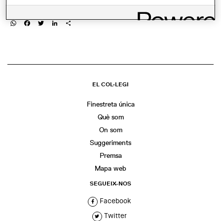
COMPARTIR
WhatsApp
Facebook
Twitter
LinkedIn
Share
EL COL·LEGI
Finestreta única
Què som
On som
Suggeriments
Premsa
Mapa web
SEGUEIX-NOS
Facebook
Twitter