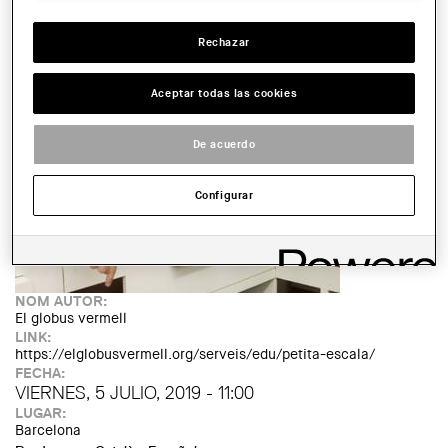
ENTIDAD ORGANIZADORA:
Globus Vermell
Rechazar
TIPUS D'ACTE:
Jornada
IMATGE DE L'EXPOSICIÓ O ACTE:
Aceptar todas las cookies
De acuerdo
Configurar
NOM AUTOR:
El globus vermell
LINK:
https://elglobusvermell.org/serveis/edu/petita-escala/
FECHA:
VIERNES, 5 JULIO, 2019 - 11:00
LUGAR:
Barcelona