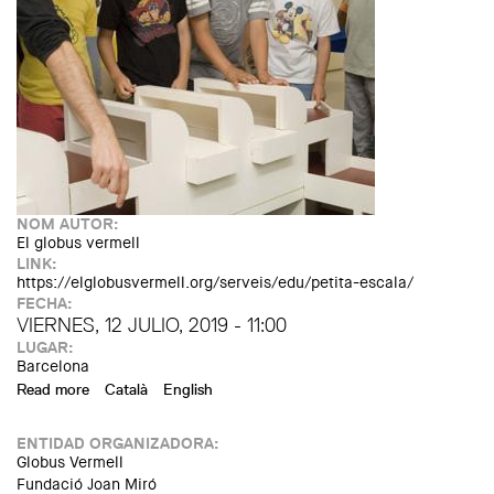
NOM AUTOR:
El globus vermell
LINK:
https://elglobusvermell.org/serveis/edu/petita-escala/
FECHA:
VIERNES, 12 JULIO, 2019 - 11:00
LUGAR:
Barcelona
Read more
about Taller "A pequeña escala" en la Fundación Joan Miró
Català
English
ENTIDAD ORGANIZADORA:
Globus Vermell
Fundació Joan Miró