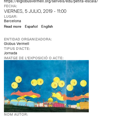
https://elglobusvermell.org/serveis/edu/petita-escala/
FECHA:
VIERNES, 5 JULIO, 2019 - 11:00
LUGAR:
Barcelona
Read more
about Taller "A petita escala" a la Fundació Joan Miró
Español
English
ENTIDAD ORGANIZADORA:
Globus Vermell
TIPUS D'ACTE:
Jornada
IMATGE DE L'EXPOSICIÓ O ACTE:
NOM AUTOR: