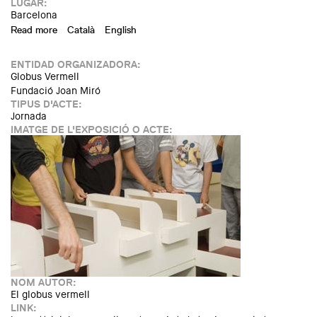
LUGAR:
Barcelona
Read more
about Taller "A pequeña escala" en la Fundación Joan Miró
Català
English
ENTIDAD ORGANIZADORA:
Globus Vermell
Fundació Joan Miró
TIPUS D'ACTE:
Jornada
IMATGE DE L'EXPOSICIÓ O ACTE:
NOM AUTOR:
El globus vermell
LINK: