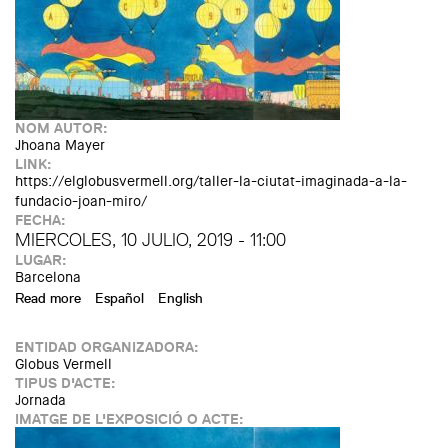
NOM AUTOR:
Jhoana Mayer
LINK:
https://elglobusvermell.org/taller-la-ciutat-imaginada-a-la-
fundacio-joan-miro/
FECHA:
MIERCOLES, 10 JULIO, 2019 - 11:00
LUGAR:
Barcelona
Read more
about Taller "La ciutat imaginada" a la Fundació Joan Miró
Español
English
ENTIDAD ORGANIZADORA:
Globus Vermell
TIPUS D'ACTE:
Jornada
IMATGE DE L'EXPOSICIÓ O ACTE: