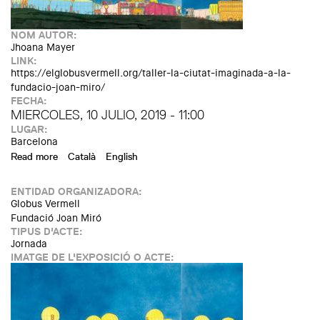
NOM AUTOR:
Jhoana Mayer
LINK:
https://elglobusvermell.org/taller-la-ciutat-imaginada-a-la-
fundacio-joan-miro/
FECHA:
MIERCOLES, 10 JULIO, 2019 - 11:00
LUGAR:
Barcelona
Read more
about Taller "La ciudad imaginada" en la Fundación Joan
Català
English
Miró
ENTIDAD ORGANIZADORA:
Globus Vermell
Fundació Joan Miró
TIPUS D'ACTE:
Jornada
IMATGE DE L'EXPOSICIÓ O ACTE: