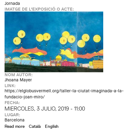
Jornada
IMATGE DE L'EXPOSICIÓ O ACTE:
NOM AUTOR:
Jhoana Mayer
LINK:
https://elglobusvermell.org/taller-la-ciutat-imaginada-a-la-
fundacio-joan-miro/
FECHA:
MIERCOLES, 3 JULIO, 2019 - 11:00
LUGAR:
Barcelona
Read more
about Taller "La ciudad imaginada" en la Fundación Joan
Català
English
Miró