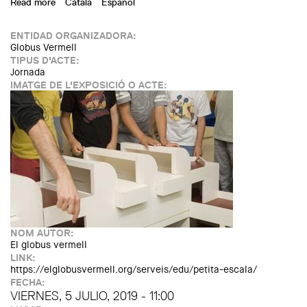
Read more
about Workshop "On a small scale" at Joan Miró's
Català
Español
Foundation
ENTIDAD ORGANIZADORA:
Globus Vermell
TIPUS D'ACTE:
Jornada
IMATGE DE L'EXPOSICIÓ O ACTE:
NOM AUTOR:
El globus vermell
LINK:
https://elglobusvermell.org/serveis/edu/petita-escala/
FECHA:
VIERNES, 5 JULIO, 2019 - 11:00