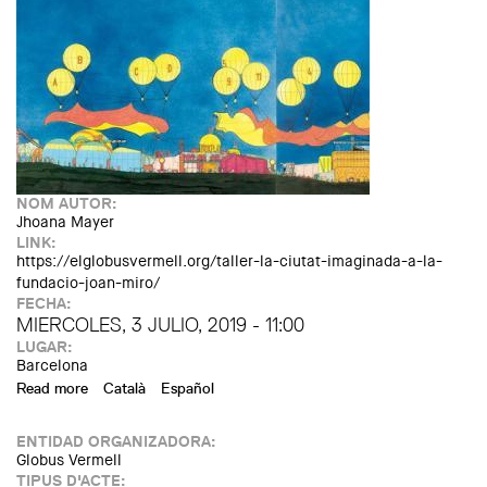
NOM AUTOR:
Jhoana Mayer
LINK:
https://elglobusvermell.org/taller-la-ciutat-imaginada-a-la-
fundacio-joan-miro/
FECHA:
MIERCOLES, 3 JULIO, 2019 - 11:00
LUGAR:
Barcelona
Read more
about Workshop "The imagined city" at Joan Miró's
Català
Español
Foundation
ENTIDAD ORGANIZADORA:
Globus Vermell
TIPUS D'ACTE: