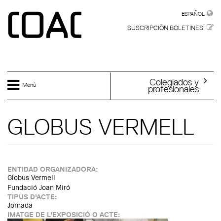
Skip to main content
ESPAÑOL
ESPAÑOL
SUSCRIPCIÓN BOLETINES
Colegiados y
Menú
profesionales
GLOBUS VERMELL
ENTIDAD ORGANIZADORA:
Globus Vermell
Fundació Joan Miró
TIPUS D'ACTE:
Jornada
IMATGE DE L'EXPOSICIÓ O ACTE: