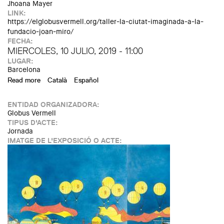
Jhoana Mayer
LINK:
https://elglobusvermell.org/taller-la-ciutat-imaginada-a-la-
fundacio-joan-miro/
FECHA:
MIERCOLES, 10 JULIO, 2019 - 11:00
LUGAR:
Barcelona
Read more
about Workshop "The imagined city" at Joan Miró's
Català
Español
Foundation
ENTIDAD ORGANIZADORA:
Globus Vermell
TIPUS D'ACTE:
Jornada
IMATGE DE L'EXPOSICIÓ O ACTE: