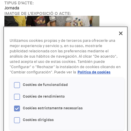
TIPUS D'ACTE:
Jornada
IMATGE DE L'EXPOSICIÓ O ACTE:
Utilizamos cookies propias y de terceros para ofrecerle una
mejor experiencia y servicio y, en su caso, mostrarle
publicidad relacionada con las preferencias mediante el
análisis de sus hábitos de navegación. Al clicar "De acuerdo",
usted acepta el uso de estas cookies. También puede
"Configurar" o "Rechazar" la instalación de cookies clicando en
"Cambiar configuración". Puede ver la
Política de cookies
NOM AUTOR:
El globus vermell
Cookies de funcionalidad
LINK:
https://elglobusvermell.org/serveis/edu/petita-escala/
Cookies de rendimiento
FECHA:
VIERNES, 12 JULIO, 2019 - 11:00
Cookies estrictamente necesarias
LUGAR:
Barcelona
Cookies dirigidas
Read more
about Taller "A petita escala" a la Fundació Joan Miró
Español
English