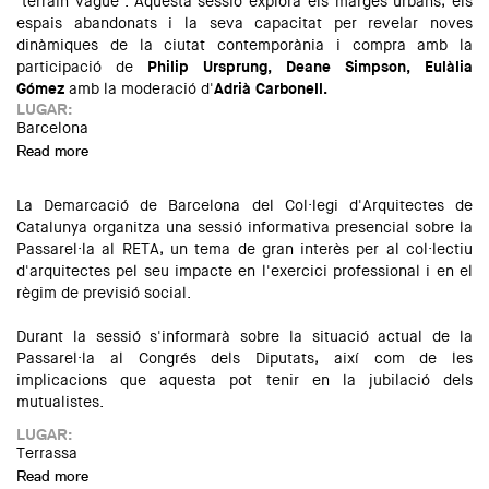
"terrain vague". Aquesta sessió explora els marges urbans, els
espais abandonats i la seva capacitat per revelar noves
dinàmiques de la ciutat contemporània i compra amb la
participació de
Philip Ursprung, Deane Simpson, Eulàlia
Gómez
amb la moderació d'
Adrià Carbonell.
LUGAR:
Barcelona
Read more
about Terrain Vague: Mapping Contemporary Urbanism
La Demarcació de Barcelona del Col·legi d'Arquitectes de
Catalunya organitza una sessió informativa presencial sobre la
Passarel·la al RETA, un tema de gran interès per al col·lectiu
d'arquitectes pel seu impacte en l'exercici professional i en el
règim de previsió social.
Durant la sessió s'informarà sobre la situació actual de la
Passarel·la al Congrés dels Diputats, així com de les
implicacions que aquesta pot tenir en la jubilació dels
mutualistes.
LUGAR:
Terrassa
Read more
about Sessió informativa sobre la passarel·la al RETA