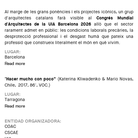
Al marge de les grans ponències i els projectes icònics, un grup
d'arquitectes catalans farà visible al
Congrés Mundial
d'Arquitectes de la UIA Barcelona 2026
allò que el sector
rarament admet en públic: les condicions laborals precàries, la
desprotecció professional i el desgast humà que pateix una
professió que construeix literalment el món en què vivim.
LUGAR:
Barcelona
Read more
about "Arquitectes en crisi: arquitectura ferida": arquitectes
catalans posen en escena la crisi silenciada de la disciplina
al Congrés Mundial d'Arquitectes
"Hacer mucho con poco”
(Katerina Kliwadenko & Mario Novas,
Chile, 2017, 86', VOC.)
LUGAR:
Tarragona
Read more
about Cicle de cinema: "Hacer mucho con poco"
ENTIDAD ORGANIZADORA:
COAC
CSCAE