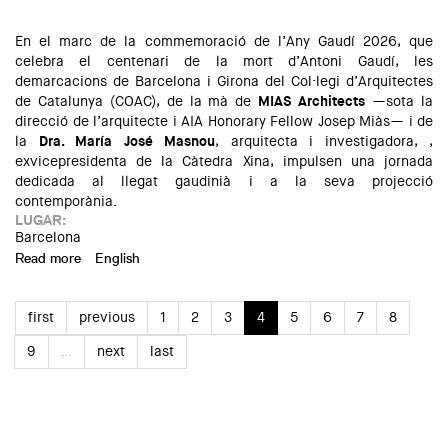
transition"
En el marc de la commemoració de l’Any Gaudí 2026, que
celebra el centenari de la mort d’Antoni Gaudí, les
demarcacions de Barcelona i Girona del Col·legi d’Arquitectes
de Catalunya (COAC), de la mà de
MIAS Architects
—sota la
direcció de l’arquitecte i AIA Honorary Fellow Josep Miàs— i de
la
Dra. María José Masnou
, arquitecta i investigadora, ,
exvicepresidenta de la Càtedra Xina, impulsen una jornada
dedicada al llegat gaudinià i a la seva projecció
contemporània.
LUGAR:
Barcelona
Read more
about Sèrie de xerrades (Entorn a) Gaudí
English
first
previous
1
2
3
4
5
6
7
8
9
…
next
last