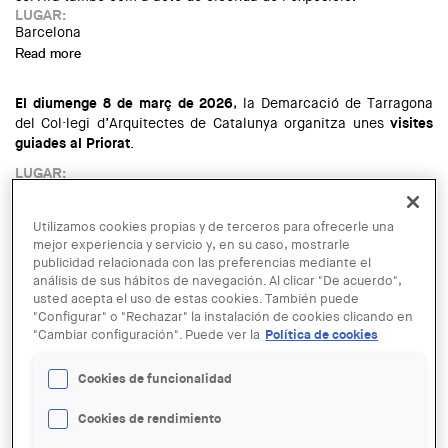
LUGAR:
Barcelona
Read more
about In the making. Cartografies corals
El diumenge 8 de març de 2026
, la Demarcació de Tarragona
del Col·legi d’Arquitectes de Catalunya organitza unes
visites
guiades al Priorat
.
LUGAR:
Tarragona
Read more
about Vermut d'obra V48 | Visita al Priorat
Utilizamos cookies propias y de terceros para ofrecerle una
mejor experiencia y servicio y, en su caso, mostrarle
La Demarcació de Barcelona organitza una nova sessió del
publicidad relacionada con las preferencias mediante el
cicle
“Diversitat Professional d’Arquitectes”
, que tindrà lloc el
análisis de sus hábitos de navegación. Al clicar "De acuerdo",
usted acepta el uso de estas cookies. También puede
dijous
9 de juliol a les 18 h
. Coordinada juntament amb
"Configurar" o "Rechazar" la instalación de cookies clicando en
l’
AAEPFMC
, la jornada estarà dedicada als arquitectes que
"Cambiar configuración". Puede ver la
Política de cookies
treballen en l’àmbit de la
mediació i el peritatge
, una vessant
sovint poc coneguda de la professió.
Cookies de funcionalidad
Presentarà l’acte
Sandra Bestraten
, degana del Col·legi
Cookies de rendimiento
d’Arquitectes de Catalunya.