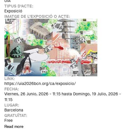
UIA
TIPUS D'ACTE:
Exposició
IMATGE DE L'EXPOSICIÓ O ACTE:
LINK:
https://uia2026bcn.org/ca/exposicio/
FECHA:
Viernes, 26 Junio, 2026 - 11:15
hasta
Domingo, 19 Julio, 2026 -
11:15
LUGAR:
Barcelona
GRATUÏTAT:
Free
Read more
about Exposició "Becoming. Architectures for a planet in