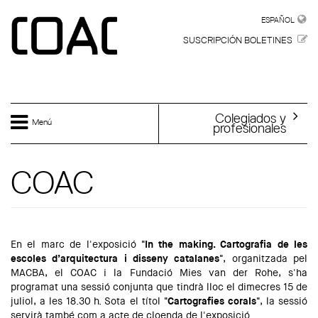
Skip to main content
ESPAÑOL
ESPAÑOL
SUSCRIPCIÓN BOLETINES
Colegiados y
Menú
profesionales
COAC
En el marc de l'exposició
"In the making. Cartografia de les
escoles d’arquitectura i disseny catalanes"
, organitzada pel
MACBA, el COAC i la Fundació Mies van der Rohe, s'ha
programat una sessió conjunta que tindrà lloc el dimecres 15 de
juliol, a les 18.30 h. Sota el títol
"Cartografies corals"
, la sessió
servirà també com a acte de cloenda de l'exposició.