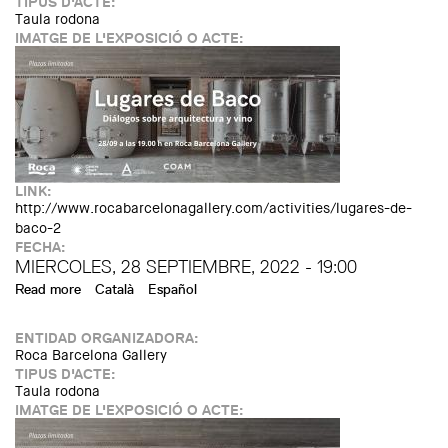
TIPUS D'ACTE:
Taula rodona
IMATGE DE L'EXPOSICIÓ O ACTE:
LINK:
http://www.rocabarcelonagallery.com/activities/lugares-de-
baco-2
FECHA:
MIERCOLES, 28 SEPTIEMBRE, 2022 - 19:00
Read more
about Seminar: "Lugares de Baco. Diálogos sobre
Català
Español
arquitectura y vino"
ENTIDAD ORGANIZADORA:
Roca Barcelona Gallery
TIPUS D'ACTE:
Taula rodona
IMATGE DE L'EXPOSICIÓ O ACTE: