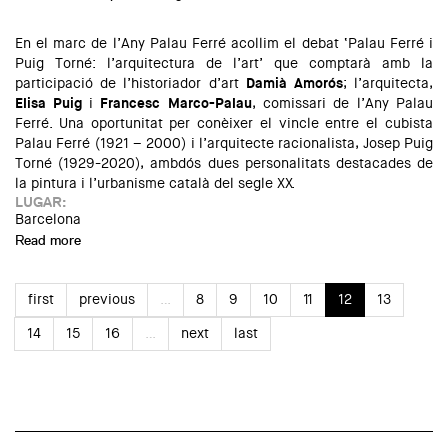
En el marc de l’Any Palau Ferré acollim el debat ‘Palau Ferré i
Puig Torné: l’arquitectura de l’art’ que comptarà amb la
participació de l’historiador d’art
Damià Amorós
; l’arquitecta,
Elisa Puig
i
Francesc Marco-Palau
, comissari de l’Any Palau
Ferré. Una oportunitat per conèixer el vincle entre el cubista
Palau Ferré (1921 – 2000) i l’arquitecte racionalista, Josep Puig
Torné (1929-2020), ambdós dues personalitats destacades de
la pintura i l’urbanisme català del segle XX.
LUGAR:
Barcelona
Read more
about Palau Ferré i Puig Torné: l’arquitectura de l'art
first
previous
…
8
9
10
11
12
13
14
15
16
…
next
last