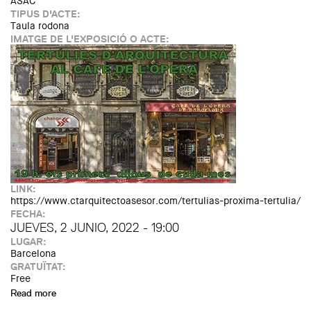
ASAC
TIPUS D'ACTE:
Taula rodona
IMATGE DE L'EXPOSICIÓ O ACTE:
LINK:
https://www.ctarquitectoasesor.com/tertulias-proxima-tertulia/
FECHA:
JUEVES, 2 JUNIO, 2022 - 19:00
LUGAR:
Barcelona
GRATUÏTAT:
Free
Read more
about Tertúlia d'arquitectura: "La persona a l'arquitectura
virtual. Brain City alternativa al Metavers". Robert de Miguel