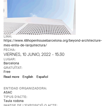
LINK:
https://www.48hopenhousebarcelona.org/beyond-architecture-
mes-enlla-de-larquitectura/
FECHA:
VIERNES, 10 JUNIO, 2022 - 15:30
LUGAR:
Barcelona
GRATUÏTAT:
Free
Read more
about Beyond Architecture | Festival of the New European
English
Español
Bauhaus
ENTIDAD ORGANIZADORA:
ASAC
TIPUS D'ACTE:
Taula rodona
IMATGE DE L'EXPOSICIÓ O ACTE: