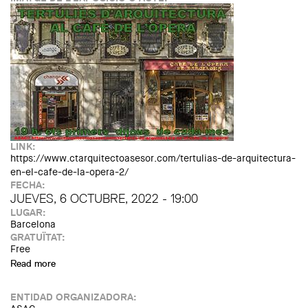
LINK:
https://www.ctarquitectoasesor.com/tertulias-de-arquitectura-
en-el-cafe-de-la-opera-2/
FECHA:
JUEVES, 6 OCTUBRE, 2022 - 19:00
LUGAR:
Barcelona
GRATUÏTAT:
Free
Read more
about Tertúlia: "Noves aportacions arquitectòniques a
l'habitatge contemporani, l'obra pública a debat"
ENTIDAD ORGANIZADORA: