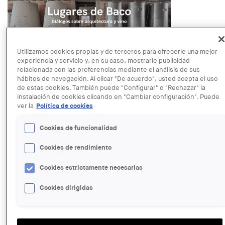
Utilizamos cookies propias y de terceros para ofrecerle una mejor
LINK:
experiencia y servicio y, en su caso, mostrarle publicidad
http://www.rocabarcelonagallery.com/activities/lugares-de-
relacionada con las preferencias mediante el análisis de sus
baco-2
hábitos de navegación. Al clicar "De acuerdo", usted acepta el uso
FECHA:
de estas cookies. También puede "Configurar" o "Rechazar" la
MIERCOLES, 28 SEPTIEMBRE, 2022 - 19:00
instalación de cookies clicando en "Cambiar configuración". Puede
ver la
Política de cookies
Read more
about Taula rodona: "Lugares de Baco. Diálogos sobre
English
Español
arquitectura y vino"
Cookies de funcionalidad
ENTIDAD ORGANIZADORA:
Fundació Vila Casas
Cookies de rendimiento
TIPUS D'ACTE:
Taula rodona
IMATGE DE L'EXPOSICIÓ O ACTE:
Cookies estrictamente necesarias
Cookies dirigidas