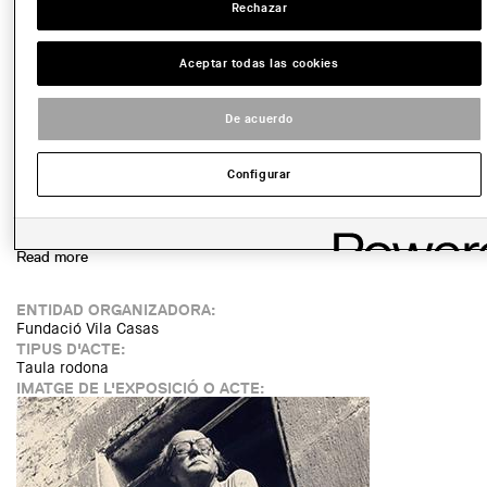
Rechazar
Aceptar todas las cookies
LINK:
De acuerdo
https://www.fundaciovilacasas.com/ca/a/presentacio-del-
cataleg-lhabitacio-de-les-desateses-dstella-rahola-matutes
FECHA:
Configurar
JUEVES, 21 JULIO, 2022 - 18:00
LUGAR:
Barcelona
Read more
about Presentació del catàleg “L’Habitació de les
Desateses” d’Stella Rahola Matutes
ENTIDAD ORGANIZADORA:
Fundació Vila Casas
TIPUS D'ACTE:
Taula rodona
IMATGE DE L'EXPOSICIÓ O ACTE: