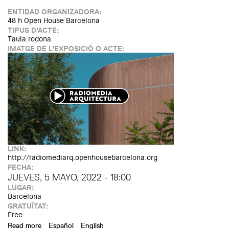
ENTIDAD ORGANIZADORA:
48 h Open House Barcelona
TIPUS D'ACTE:
Taula rodona
IMATGE DE L'EXPOSICIÓ O ACTE:
LINK:
http://radiomediarq.openhousebarcelona.org
FECHA:
JUEVES, 5 MAYO, 2022 - 18:00
LUGAR:
Barcelona
GRATUÏTAT:
Free
Read more
about Llançament de Radiomedia Arquitectura
Español
English