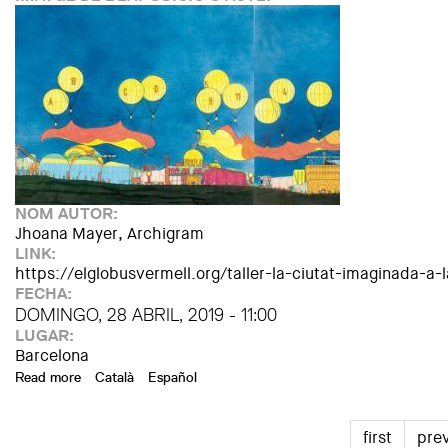
NOM AUTOR:
Jhoana Mayer, Archigram
LINK:
https://elglobusvermell.org/taller-la-ciutat-imaginada-a-
FECHA:
DOMINGO, 28 ABRIL, 2019 - 11:00
LUGAR:
Barcelona
Read more
about Workshop "The imagined city"
Català
Español
first
pre