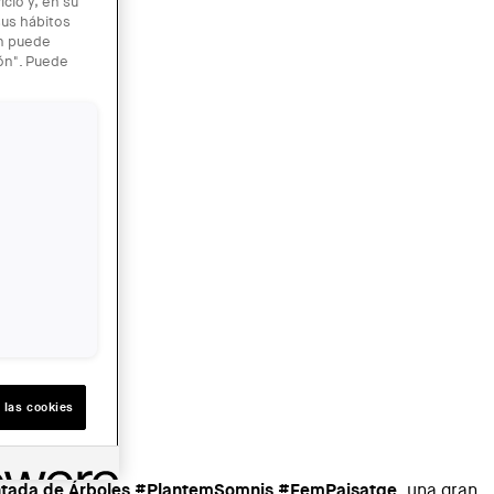
cio y, en su
sus hábitos
én puede
ión". Puede
 las cookies
ntada de Árboles #PlantemSomnis #FemPaisatge
, una gran