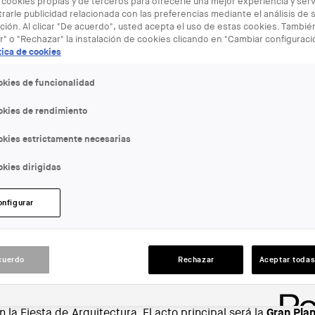
 cookies propias y de terceros para ofrecerle una mejor experiencia y servi
rarle publicidad relacionada con las preferencias mediante el análisis de 
ión. Al clicar "De acuerdo", usted acepta el uso de estas cookies. Tambi
r" o "Rechazar" la instalación de cookies clicando en "Cambiar configurac
tica de cookies
okies de funcionalidad
okies de rendimiento
okies estrictamente necesarias
kies dirigidas
onfigurar
cuerdo
Rechazar
Aceptar todas
la Fiesta de Arquitectura. El acto principal será la
Gran Pla