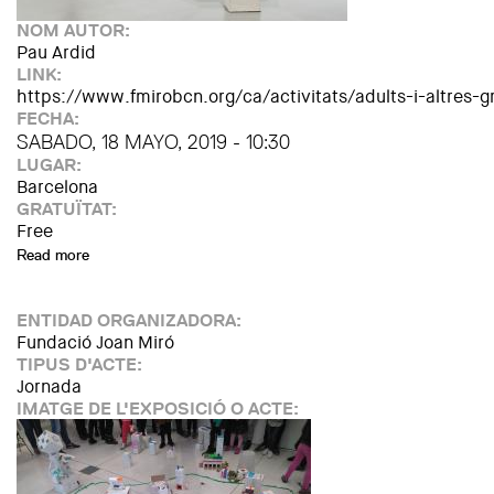
NOM AUTOR:
Pau Ardid
LINK:
https://www.fmirobcn.org/ca/activitats/adults-i-altres-g
FECHA:
SABADO, 18 MAYO, 2019 - 10:30
LUGAR:
Barcelona
GRATUÏTAT:
Free
Read more
about Taller de dibuix amb Lina Bo Bardi, Miró, Calder i cap 
ENTIDAD ORGANIZADORA:
Fundació Joan Miró
TIPUS D'ACTE:
Jornada
IMATGE DE L'EXPOSICIÓ O ACTE: