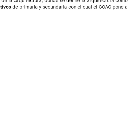
y de la Arquitectura, donde se define la arquitectura como
tivos
de primaria y secundaria con el cual el COAC pone a