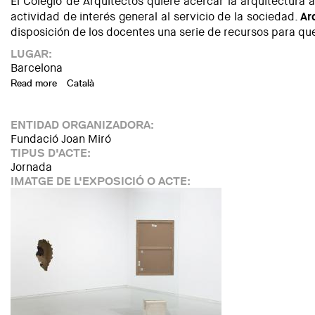
El Colegio de Arquitectos quiere acercar la arquitectura 
actividad de interés general al servicio de la sociedad.
Ar
disposición de los docentes una serie de recursos para qu
LUGAR:
Barcelona
Read more
about Arquitectura en las Aulas
Català
ENTIDAD ORGANIZADORA:
Fundació Joan Miró
TIPUS D'ACTE:
Jornada
IMATGE DE L'EXPOSICIÓ O ACTE: