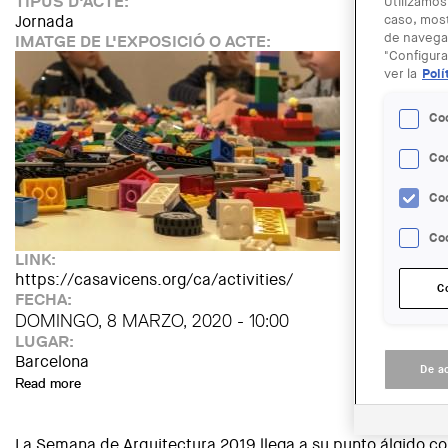
TIPUS D'ACTE:
Utilizamos
Jornada
caso, most
de navegac
IMATGE DE L'EXPOSICIÓ O ACTE:
"Configura
ver la
Polí
Co
Co
Co
Coo
LINK:
https://casavicens.org/ca/activities/
C
FECHA:
DOMINGO, 8 MARZO, 2020 - 10:00
LUGAR:
Barcelona
De a
Read more
about Taller familiar: Jo construeixo
La Semana de Arquitectura 2019 llega a su punto álgido con 