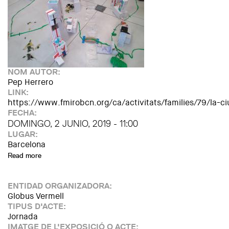
NOM AUTOR:
Pep Herrero
LINK:
https://www.fmirobcn.org/ca/activitats/families/79/la-c
FECHA:
DOMINGO, 2 JUNIO, 2019 - 11:00
LUGAR:
Barcelona
Read more
about La ciutat imaginada
ENTIDAD ORGANIZADORA:
Globus Vermell
TIPUS D'ACTE:
Jornada
IMATGE DE L'EXPOSICIÓ O ACTE: