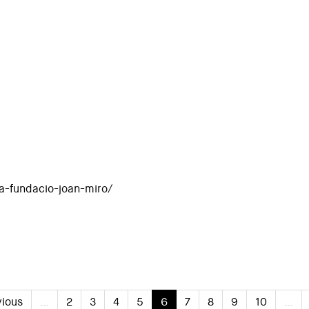
la-fundacio-joan-miro/
vious
…
2
3
4
5
6
7
8
9
10
…