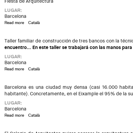
Fiesta de Arquitectura
LUGAR:
Barcelona
Read more
about Taller de acuarela #FemPaisatge
Català
Taller familiar de construcción de tres bancos con la técn
encuentro… En este taller se trabajará con las manos para c
LUGAR:
Barcelona
Read more
about Taller de construcción. Bancos de tierra comprimida
Català
Barcelona es una ciudad muy densa (casi 16.000 habita
habitante). Concretamente, en el Eixample el 95% de la super
LUGAR:
Barcelona
Read more
about Actividad familiar "Un árbol - un lugar - una ciudad"
Català