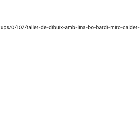
rups/0/107/taller-de-dibuix-amb-lina-bo-bardi-miro-calder-
d'ells