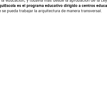
a la educación, y todavía más desde la aprobación de la Le
quiEscola es el programa educativo dirigido a centros educa
e se pueda trabajar la arquitectura de manera transversal.