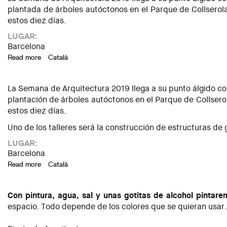
plantada de árboles autóctonos en el Parque de Collserola
estos diez días.
LUGAR:
Barcelona
Read more
about Taller de construcción con madera. Puente de Leonar
Català
La Semana de Arquitectura 2019 llega a su punto álgido con 
plantación de árboles autóctonos en el Parque de Collsero
estos diez días.
Uno de los talleres será la construcción de estructuras de
LUGAR:
Barcelona
Read more
about Taller de construcción. Grandes estructuras con tubo
Català
Con pintura, agua, sal y unas gotitas de alcohol pintare
espacio. Todo depende de los colores que se quieran usar.