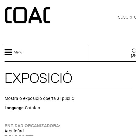
Skip to main content
CATALÀ
SUSCRIPC
C
Menú
pr
EXPOSICIÓ
Mostra o exposició oberta al públic
Language
Catalan
ENTIDAD ORGANIZADORA:
Arquinfad