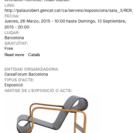
LINK:
http://palaurobert.gencat.cat/ca/serveis/exposicions/sala_3/RCR
FECHA:
Jueves, 26 Marzo, 2015 - 10:00
hasta
Domingo, 13 Septiembre,
2015 - 20:00
LUGAR:
Barcelona
GRATUÏTAT:
Free
Read more
about Exposició "RCR Arquitectes. Creativitat compartida"
Català
ENTIDAD ORGANIZADORA:
CaixaForum Barcelona
TIPUS D'ACTE:
Exposició
IMATGE DE L'EXPOSICIÓ O ACTE: