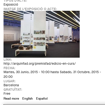
TIPUS D'ACTE:
Exposició
IMATGE DE L'EXPOSICIÓ O ACTE:
LINK:
http://arquinfad.org/premisfad/edicio-en-curs/
FECHA:
Martes, 30 Junio, 2015 - 10:00
hasta
Sabado, 31 Octubre, 2015 -
20:00
LUGAR:
Barcelona
GRATUÏTAT:
Free
Read more
about Exposició Premis FAD 2015
English
Español