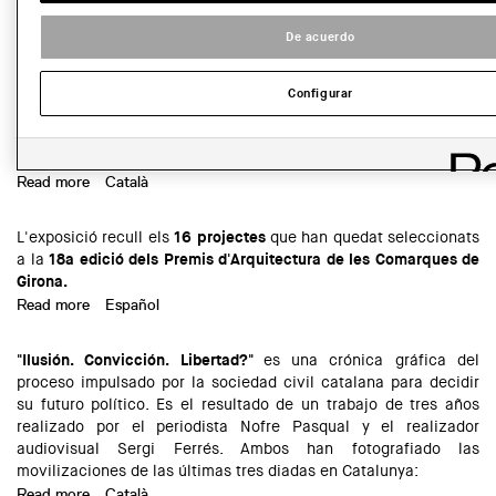
Read more
about Inauguració de Street Gallery
De acuerdo
Paisaje plástico
Configurar
La exposición recoge los
16 proyectos
seleccionados en la
18ª
edición de los Premios de Arquitectura de las Comarcas de
Girona.
Read more
about Exposición de los Premios de Arquitectura de las
Català
Comarcas de Girona
L'exposició recull els
16 projectes
que han quedat seleccionats
a la
18a edició dels Premis d'Arquitectura de les Comarques de
Girona.
Read more
about Exposició dels Premis d'Arquitectura de les
Español
Comarques de Girona 2015
"Ilusión. Convicción. Libertad?"
es una crónica gráfica del
proceso impulsado por la sociedad civil catalana para decidir
su futuro político. Es el resultado de un trabajo de tres años
realizado por el periodista Nofre Pasqual y el realizador
audiovisual Sergi Ferrés. Ambos han fotografiado las
movilizaciones de las últimas tres diadas en Catalunya:
Read more
about Exposición: Ilusión, Convicción, Libertad?
Català