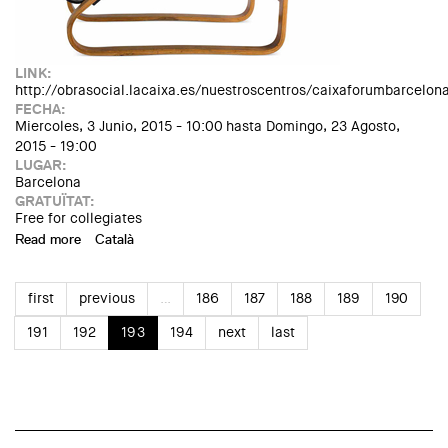
LINK:
http://obrasocial.lacaixa.es/nuestroscentros/caixaforumbarcelon
FECHA:
Miercoles, 3 Junio, 2015 - 10:00
hasta
Domingo, 23 Agosto,
2015 - 19:00
LUGAR:
Barcelona
GRATUÏTAT:
Free for collegiates
Read more
about Exposición "Alvar Aalto. 1898-1976. Arquitectura
Català
orgánica, arte y diseño"
first
previous
…
186
187
188
189
190
191
192
193
194
next
last