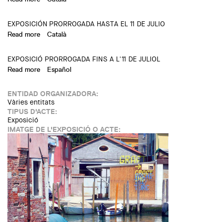
EXPOSICIÓN PRORROGADA HASTA EL 11 DE JULIO
Read more
about Metro Barcelona. L9 - L10
Català
EXPOSICIÓ PRORROGADA FINS A L'11 DE JULIOL
Read more
about Metro Barcelona. L9 - L10
Español
ENTIDAD ORGANIZADORA:
Vàries entitats
TIPUS D'ACTE:
Exposició
IMATGE DE L'EXPOSICIÓ O ACTE: