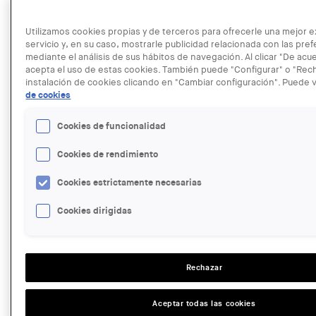
TIPUS D'ACTE:
Exposició
Utilizamos cookies propias y de terceros para ofrecerle una mejor e
IMATGE DE L'EXPOSICIÓ O ACTE:
servicio y, en su caso, mostrarle publicidad relacionada con las pre
mediante el análisis de sus hábitos de navegación. Al clicar "De acu
acepta el uso de estas cookies. También puede "Configurar" o "Rech
instalación de cookies clicando en "Cambiar configuración". Puede v
de cookies
Cookies de funcionalidad
Cookies de rendimiento
Cookies estrictamente necesarias
NOM AUTOR:
Street Gallery
Cookies dirigidas
LINK:
http://www.streetgallerybcn.com/
FECHA:
JUEVES, 25 JUNIO, 2015 - 19:00
Rechazar
LUGAR:
Barcelona
GRATUÏTAT:
Aceptar todas las cookies
Free