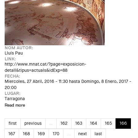
NOM AUTOR:
Lluís Pau
LINK:
http://www.mnat.cat/?page=exposicion-
detall&tipus=actuals&idExp=88
FECHA:
Miercoles, 27 Abril, 2016 - 11:30
hasta
Domingo, 8 Enero, 2017 -
20:00
LUGAR:
Tarragona
Read more
about Exposició: "Re-descobrint Centcelles"
first
previous
…
162
163
164
165
166
167
168
169
170
…
next
last