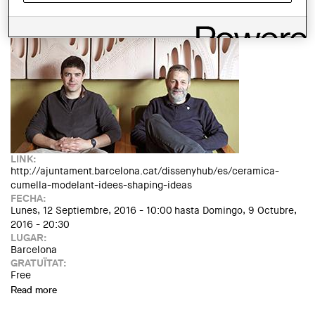
IMATGE DE L'EXPOSICIÓ O ACTE:
LINK:
http://ajuntament.barcelona.cat/dissenyhub/es/ceramica-
cumella-modelant-idees-shaping-ideas
FECHA:
Lunes, 12 Septiembre, 2016 - 10:00
hasta
Domingo, 9 Octubre,
2016 - 20:30
LUGAR:
Barcelona
GRATUÏTAT:
Free
Read more
about Exposició: "Ceràmica Cumella: Modelant Idees"