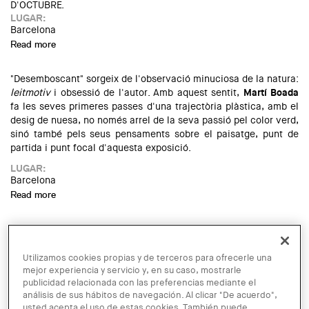
D'OCTUBRE.
LUGAR:
Barcelona
Read more
about Exposició del Premi Internacional de Paisatge Rosa
Barba
"Desemboscant" sorgeix de l'observació minuciosa de la natura:
leitmotiv
i obsessió de l'autor. Amb aquest sentit,
Martí Boada
fa les seves primeres passes d'una trajectòria plàstica, amb el
desig de nuesa, no només arrel de la seva passió pel color verd,
sinó també pels seus pensaments sobre el paisatge, punt de
partida i punt focal d'aquesta exposició.
LUGAR:
Barcelona
Read more
about Exposició "Desemboscant: Caligrafia de l'arbre", de
Martí Boada
ENTIDAD ORGANIZADORA:
ETSAB-UPC
TIPUS D'ACTE:
Utilizamos cookies propias y de terceros para ofrecerle una
Exposició
mejor experiencia y servicio y, en su caso, mostrarle
IMATGE DE L'EXPOSICIÓ O ACTE:
publicidad relacionada con las preferencias mediante el
análisis de sus hábitos de navegación. Al clicar "De acuerdo",
usted acepta el uso de estas cookies. También puede