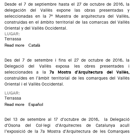
Desde el 7 de septiembre hasta el 27 de octubre de 2016, la
delegación del Vallès expone las obras presentadas y
seleccionadas en la 7ª Muestra de arquitectura del Vallès,
construidas en el ámbito territorial de las comarcas del Vallès
Oriental y del Vallès Occidental.
LUGAR:
Terrassa
Read more
about Exposición de la 7ª Muestra de Arquitectura del
Català
Vallès
Des del 7 de setembre i fins el 27 de octubre de 2016, la
Delegació del Vallès exposa les obres presentades i
seleccionades a la
7a Mostra d’Arquitectura del Vallès,
construïdes en l’àmbit territorial de les comarques del Vallès
Oriental i el Vallès Occidental.
LUGAR:
Terrassa
Read more
about Exposició de la 7a Mostra d'Arquitectura del Vallès
Español
Del 13 de setembre al 17 d’octubre de 2016, la Delegació
d’Osona del Col·legi d’Arquitectes de Catalunya acull
l’exposició de la 7a Mostra d’Arquitectura de les Comarques