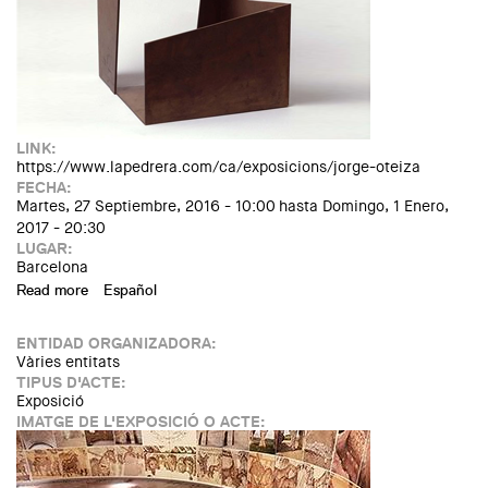
LINK:
https://www.lapedrera.com/ca/exposicions/jorge-oteiza
FECHA:
Martes, 27 Septiembre, 2016 - 10:00
hasta
Domingo, 1 Enero,
2017 - 20:30
LUGAR:
Barcelona
Read more
about Exposició: "Jorge Oteiza. La desocupació de l'espai"
Español
ENTIDAD ORGANIZADORA:
Vàries entitats
TIPUS D'ACTE:
Exposició
IMATGE DE L'EXPOSICIÓ O ACTE: