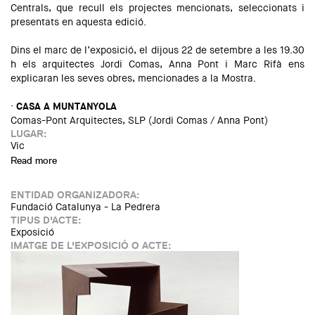
Centrals, que recull els projectes mencionats, seleccionats i
presentats en aquesta edició.
Dins el marc de l’exposició, el dijous 22 de setembre a les 19.30
h els arquitectes Jordi Comas, Anna Pont i Marc Rifà ens
explicaran les seves obres, mencionades a la Mostra.
·
CASA A MUNTANYOLA
Comas-Pont Arquitectes, SLP (Jordi Comas / Anna Pont)
LUGAR:
Vic
Read more
about Exposició de la 7a Mostra d'Arquitectura de les
Comarques Centrals
ENTIDAD ORGANIZADORA:
Fundació Catalunya - La Pedrera
TIPUS D'ACTE:
Exposició
IMATGE DE L'EXPOSICIÓ O ACTE: