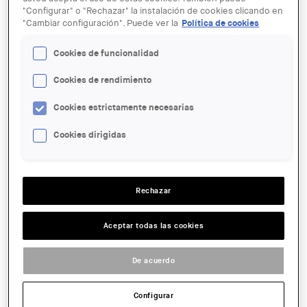
"Configurar" o "Rechazar" la instalación de cookies clicando en
"Cambiar configuración". Puede ver la
Política de cookies
Cookies de funcionalidad
Cookies de rendimiento
Cookies estrictamente necesarias
LINK:
https://www.etsab.upc.edu/
Cookies dirigidas
FECHA:
Martes, 13 Septiembre, 2016 - 13:15
hasta
Jueves, 22
Septiembre, 2016 - 20:00
LUGAR:
Rechazar
Barcelona
GRATUÏTAT:
Free
Aceptar todas las cookies
Read more
about Exposició dels Treballs Finals de Grau 2015
De acuerdo
ENTIDAD ORGANIZADORA:
Museu del Disseny
TIPUS D'ACTE:
Configurar
Exposició