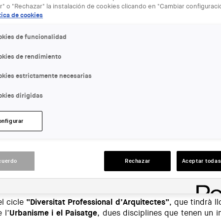
r" o "Rechazar" la instalación de cookies clicando en "Cambiar configurac
tica de cookies
okies de funcionalidad
okies de rendimiento
okies estrictamente necesarias
kies dirigidas
bonet-imma-jansana
onfigurar
cuerdo
Rechazar
Aceptar todas
a Jansana
l cicle
“Diversitat Professional d’Arquitectes”
, que tindrà l
 l’
Urbanisme i el Paisatge
, dues disciplines que tenen un