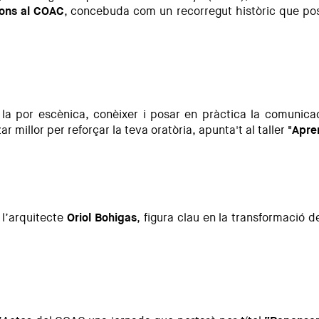
ions al COAC
,
concebuda com un recorregut històric que posa
t la por escènica, conèixer i posar en pràctica la comunica
ar millor per reforçar la teva oratòria, apunta't al taller
"Apren
l’arquitecte
Oriol Bohigas
, figura clau en la transformació 
l seu naixement