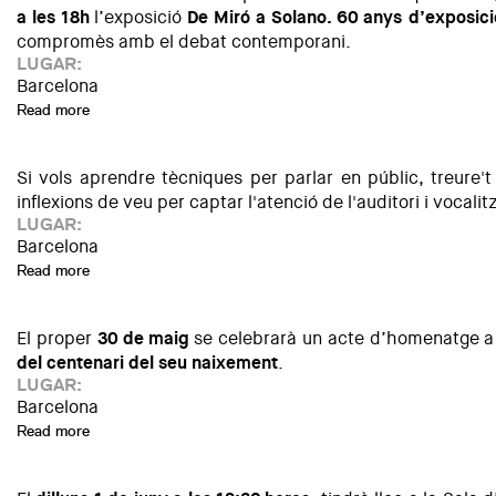
a les 18h
l’exposició
De Miró a Solano. 60 anys d’exposic
compromès amb el debat contemporani.
LUGAR:
Barcelona
Read more
about Exposició "De Miró a Solano"
Si vols aprendre tècniques per parlar en públic, treure'
inflexions de veu per captar l'atenció de l'auditori i vocalitz
LUGAR:
Barcelona
Read more
about Taller: Aprendre a parlar en públic
El proper
30 de maig
se celebrarà un acte d’homenatge a 
del centenari del seu naixement
.
LUGAR:
Barcelona
Read more
about Acte d’homenatge a Oriol Bohigas en el centenari de