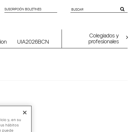
SUSCRIPCIÓN BOLETINES
SEARCH
FORM
Colegiados y
profesionales
ion
UIA2026BCN
cio y, en su
sus hábitos
én puede