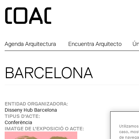
Skip to main content
Agenda Arquitectura
Encuentra Arquitecto
Ún
BARCELONA
ENTIDAD ORGANIZADORA:
Disseny Hub Barcelona
TIPUS D'ACTE:
Conferència
Utilizamos
IMATGE DE L'EXPOSICIÓ O ACTE:
caso, most
de navegac