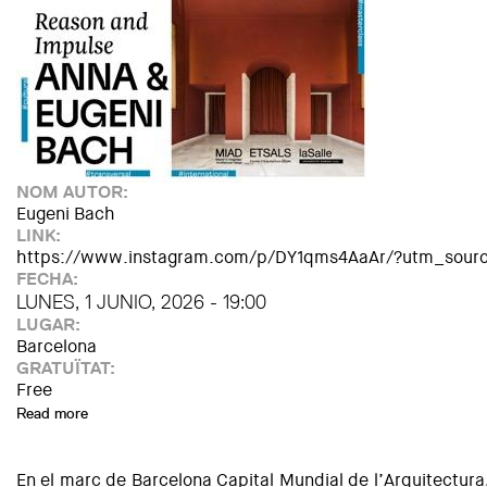
NOM AUTOR:
Eugeni Bach
LINK:
https://www.instagram.com/p/DY1qms4AaAr/?utm_sour
FECHA:
LUNES, 1 JUNIO, 2026 - 19:00
LUGAR:
Barcelona
GRATUÏTAT:
Free
Read more
about MasterClass with ANNA & EUGENI BACH _ Reason a
En el marc de
Barcelona Capital Mundial de l’Arquitectura