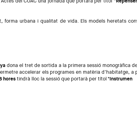
 d’Actes del COAC una jornada que portarà per títol
“Repensem 
ent, forma urbana i qualitat de vida. Els models heretats 
sostenibilitat en la ciutat contemporània
nya
dona el tret de sortida a la primera sessió monogràfica de
permetre accelerar els programes en matèria d’habitatge, a pa
18 hores
tindrà lloc la sessió que portarà per títol
"Instrumen
tatge assequible