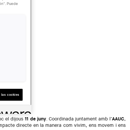
ión". Puede
 las cookies
loc el dijous
11 de juny
. Coordinada juntament amb l’
AAUC
,
 impacte directe en la manera com vivim, ens movem i ens