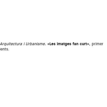
Arquitectura i Urbanisme.
«Les imatges fan curt»
, primer
ients.