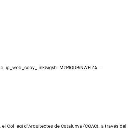
ce=ig_web_copy_link&igsh=MzRlODBiNWFlZA==
nd Impulse
, el Col·legi d’Arquitectes de Catalunya (COAC), a través de