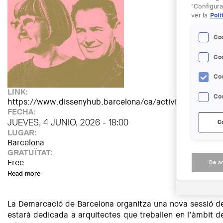
"Configura
ver la
Polí
Co
Co
Co
LINK:
Coo
https://www.dissenyhub.barcelona/ca/activitat/antoni-
FECHA:
JUEVES, 4 JUNIO, 2026 - 18:00
C
LUGAR:
Barcelona
GRATUÏTAT:
Free
De a
Read more
about 5a sessió Dissenys d'Arquitectes: Antoni Bonet i Imm
La Demarcació de Barcelona organitza una nova sessió de
estarà dedicada a arquitectes que treballen en l’àmbit de