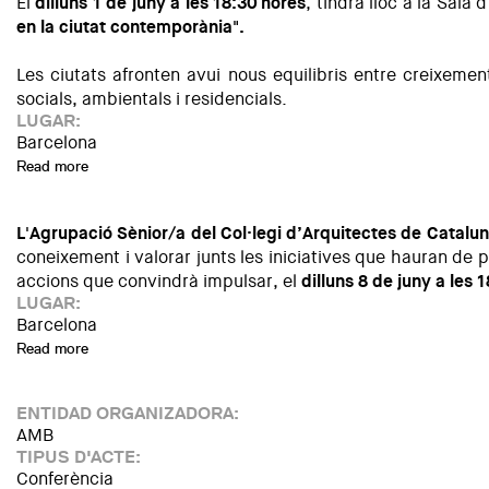
El
dilluns 1 de juny a les 18:30 hores
, tindrà lloc a la Sala
en la ciutat contemporània".
Les ciutats afronten avui nous equilibris entre creixem
socials, ambientals i residencials.
LUGAR:
Barcelona
Read more
about Repensem la densitat urbana. Habitatge, creixement i 
L'Agrupació Sènior/a del Col·legi d’Arquitectes de Catalu
coneixement i valorar junts les iniciatives que hauran de 
accions que convindrà impulsar, el
dilluns 8 de juny a les 
LUGAR:
Barcelona
Read more
about Habitació pròpia! Instruments i finançament de l’habi
ENTIDAD ORGANIZADORA:
AMB
TIPUS D'ACTE:
Conferència