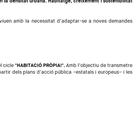
la densitat urbana. Habitatge, creixement i sostenibilitat
conviuen amb la necessitat d’adaptar-se a noves demandes
l cicle
"HABITACIÓ PRÒPIA!".
Amb l’objectiu de transmetre
rtir dels plans d’acció pública –estatals i europeus– i les