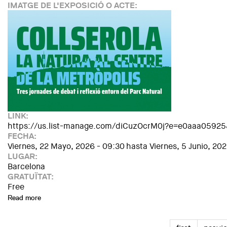
IMATGE DE L'EXPOSICIÓ O ACTE:
LINK:
https://us.list-manage.com/diCuzOcrM0j?e=e0aaa059
FECHA:
Viernes, 22 Mayo, 2026 - 09:30
hasta
Viernes, 5 Junio, 202
LUGAR:
Barcelona
GRATUÏTAT:
Free
Read more
about Collserola, la natura al centre de la metròpolis