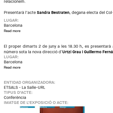
relacionem.
Presentarà l’acte
Sandra Bestraten
, degana electa del Col
LUGAR:
Barcelona
Read more
about Fem molt més que cases: Urbanisme i Paisatge
El proper dimarts 2 de juny a les 18.30 h, es presentarà
número sota la nova direcció d’
Urtzi Grau i Guillermo Fer
LUGAR:
Barcelona
Read more
about Presentació del Quaderns 278: "Les imatges fan curt"
ENTIDAD ORGANIZADORA:
ETSALS - La Salle-URL
TIPUS D'ACTE:
Conferència
IMATGE DE L'EXPOSICIÓ O ACTE: