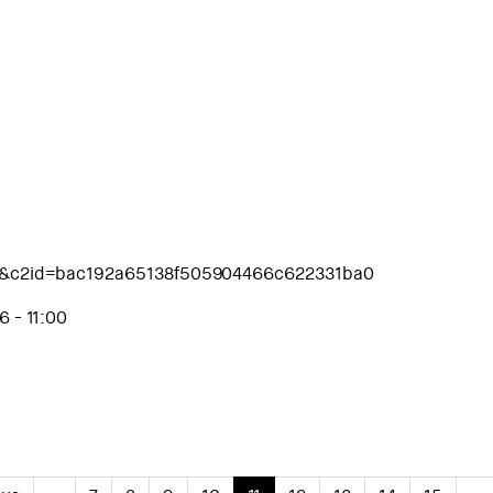
25&c2id=bac192a65138f505904466c622331ba0
6 - 11:00