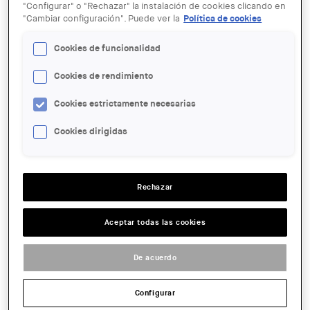
"Configurar" o "Rechazar" la instalación de cookies clicando en
"Cambiar configuración". Puede ver la
Política de cookies
Cookies de funcionalidad
Cookies de rendimiento
04 MAR
AI: ARTIFICIAL INTELLIGENCE
Cookies estrictamente necesarias
Maurizio Ferraris and Marta
Peirano. A social revolution
Cookies dirigidas
ENTIDAD ORGANIZADORA:
Rechazar
CCCB
LUGAR:
Aceptar todas las cookies
Barcelona
ACCIONES
De acuerdo
Configurar
FECHA:
2024-03-04 18:30