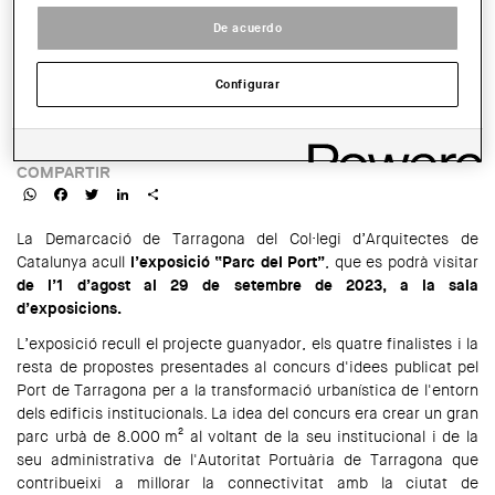
SALA:
De acuerdo
Sala d'exposicions de la Demarcació de Tarragona del Col·legi
d'Arquitectes de Catalunya
Configurar
HORARIO:
De dilluns a divendres de 8 a 15 h
COMPARTIR
WhatsApp
Facebook
Twitter
LinkedIn
Share
La Demarcació de Tarragona del Col·legi d’Arquitectes de
Catalunya acull
l’exposició “Parc del Port”
, que es podrà visitar
de l’1 d’agost al 29 de setembre de 2023, a la sala
d’exposicions.
L’exposició recull el projecte guanyador, els quatre finalistes i la
resta de propostes presentades al concurs d'idees publicat pel
Port de Tarragona per a la transformació urbanística de l'entorn
dels edificis institucionals. La idea del concurs era crear un gran
parc urbà de 8.000 m² al voltant de la seu institucional i de la
seu administrativa de l'Autoritat Portuària de Tarragona que
contribueixi a millorar la connectivitat amb la ciutat de