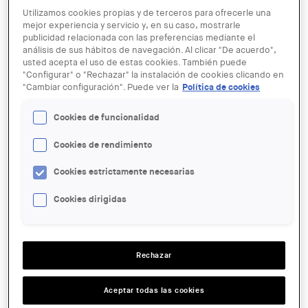
Utilizamos cookies propias y de terceros para ofrecerle una
mejor experiencia y servicio y, en su caso, mostrarle
publicidad relacionada con las preferencias mediante el
análisis de sus hábitos de navegación. Al clicar "De acuerdo",
usted acepta el uso de estas cookies. También puede
"Configurar" o "Rechazar" la instalación de cookies clicando en
"Cambiar configuración". Puede ver la
Política de cookies
© Render del projecte guanyador del concurs "Parc del Port" del Port
de Tarragona
Cookies de funcionalidad
01 AGO - 29 SEP
Cookies de rendimiento
Exposició "Parc del Port"
Cookies estrictamente necesarias
Cookies dirigidas
ENTIDAD ORGANIZADORA:
COAC
LUGAR:
Tarragona
Rechazar
ACCIONES
Aceptar todas las cookies