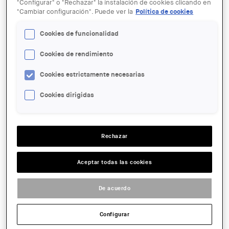
"Configurar" o "Rechazar" la instalación de cookies clicando en
"Cambiar configuración". Puede ver la
Política de cookies
Cookies de funcionalidad
Cookies de rendimiento
26 MAR
Citizen Science Revolution -
Cookies estrictamente necesarias
Documentary Projection
Cookies dirigidas
ENTIDAD ORGANIZADORA:
IAAC
Rechazar
LUGAR:
Barcelona
Aceptar todas las cookies
ACCIONES
De acuerdo
FECHA:
2019-03-26 19:30
Configurar