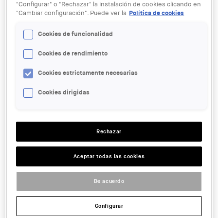
"Configurar" o "Rechazar" la instalación de cookies clicando en
"Cambiar configuración". Puede ver la
Política de cookies
Cookies de funcionalidad
Cookies de rendimiento
18 OCT
Conferència: Philippe Block/David
Cookies estrictamente necesarias
López "Tile Vaulting in the 21st
century"
Cookies dirigidas
ENTIDAD ORGANIZADORA:
Rechazar
Museu del Disseny
LUGAR:
Aceptar todas las cookies
Barcelona
ACCIONES
De acuerdo
Configurar
FECHA:
2016-10-18 18:00