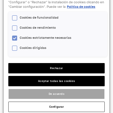
"Configurar" o "Rechazar" la instalación de cookies clicando en
"Cambiar configuración". Puede ver la
Política de cookies
Cookies de funcionalidad
Cookies de rendimiento
25 OCT
Toni Cumella: Procediments
Cookies estrictamente necesarias
contemporanis aplicats a la
producció de la ceràmica
Cookies dirigidas
ENTIDAD ORGANIZADORA:
Rechazar
Museu del Disseny
LUGAR:
Aceptar todas las cookies
Barcelona
ACCIONES
De acuerdo
Configurar
FECHA:
2016-10-25 18:00