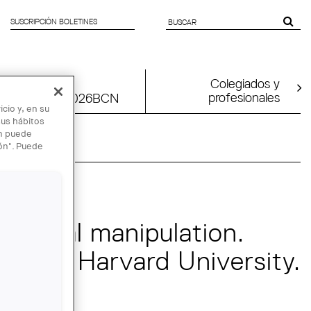
SUSCRIPCIÓN BOLETINES
SEARCH
FORM
Colegiados y
profesionales
tion
UIA2026BCN
cio y, en su
sus hábitos
én puede
ión". Puede
aterial manipulation.
hold (Harvard University.