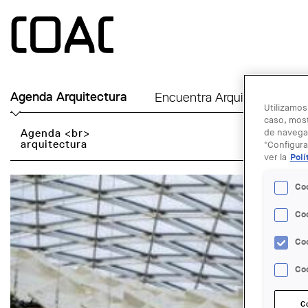
Skip to main content
Agenda Arquitectura
Encuentra Arquitecto
Ú
Utilizamos
caso, most
Agenda <br>
de navegac
arquitectura
"Configura
ver la
Polí
Co
Co
Co
Coo
C