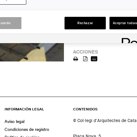
ENTIDAD ORGANIZADORA:
Museu del Disseny
cuerdo
Rechazar
Aceptar todas
LUGAR:
Barcelona
ACCIONES
INFORMACIÓN LEGAL
CONTENIDOS
© Col·legi d'Arquitectes de Cat
Aviso legal
Condiciones de registro
Plaça Nova, 5