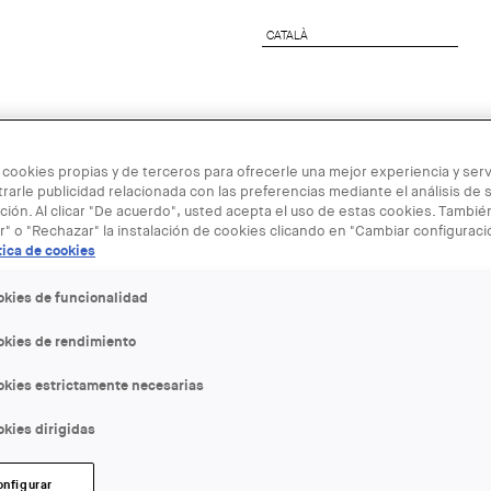
CATALÀ
CATALÀ
nete al COAC
Servicios a Empresas
Next Genera
 cookies propias y de terceros para ofrecerle una mejor experiencia y servi
rarle publicidad relacionada con las preferencias mediante el análisis de 
ión. Al clicar "De acuerdo", usted acepta el uso de estas cookies. Tambi
r" o "Rechazar" la instalación de cookies clicando en "Cambiar configurac
tica de cookies
25 OCT
okies de funcionalidad
okies de rendimiento
Automated m
okies estrictamente necesarias
Martin Becht
kies dirigidas
GSD)
onfigurar