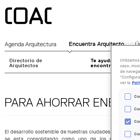
Skip to main content
Agenda Arquitectura
Encuentra Arquitecto
Ú
Directorio de
Te ayudamos a
Utilizamos
Arquitectos
encontrarlo
caso, most
de navegac
"Configura
ver la
Polí
Co
PARA AHORRAR ENERGÍ
Co
Co
El desarrollo sostenible de nuestras ciudades y edificios
Coo
se esta consolidando como uno de los principales