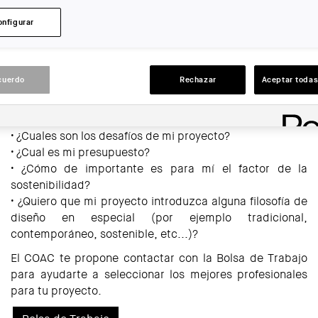
hay un amplio abanico de profesionales con capacidad
onfigurar
para ofrecer su experiencia y pericia. Seleccionar el
profesional adecuado es una de las decisiones más
importantes a realizar. Antes de comenzar la búsqueda,
considera las necesidades de tu proyecto y pregúntate
cuerdo
Rechazar
Aceptar todas
las siguientes cuestiones, sea cual sea tu experiencia y
la complejidad del mismo:
• ¿Cuales son los desafíos de mi proyecto?
• ¿Cual es mi presupuesto?
• ¿Cómo de importante es para mí el factor de la
sostenibilidad?
• ¿Quiero que mi proyecto introduzca alguna filosofía de
diseño en especial (por ejemplo tradicional,
contemporáneo, sostenible, etc...)?
El COAC te propone contactar con la Bolsa de Trabajo
para ayudarte a seleccionar los mejores profesionales
para tu proyecto.