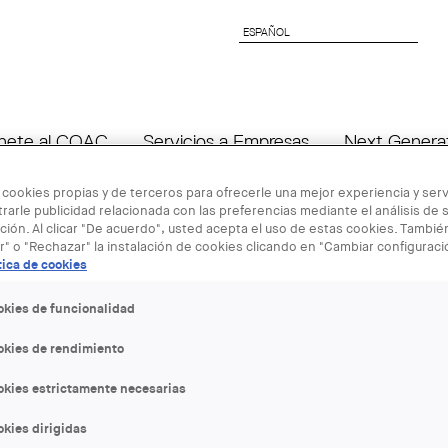
ESPAÑOL
ESPAÑOL
nete al COAC
Servicios a Empresas
Next Genera
 cookies propias y de terceros para ofrecerle una mejor experiencia y servi
rarle publicidad relacionada con las preferencias mediante el análisis de 
ión. Al clicar "De acuerdo", usted acepta el uso de estas cookies. Tambi
r" o "Rechazar" la instalación de cookies clicando en "Cambiar configurac
tica de cookies
okies de funcionalidad
A
okies de rendimiento
okies estrictamente necesarias
Cada cliente, cada emplazamiento y cada encargo es
kies dirigidas
único. No hay una solución única para cada proyecto y