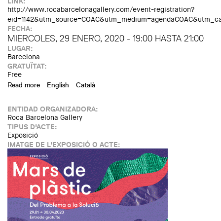
LINK:
http://www.rocabarcelonagallery.com/event-registration?
eid=1142&utm_source=COAC&utm_medium=agendaCOAC&utm_cam
FECHA:
MIERCOLES, 29 ENERO, 2020 -
19:00
HASTA
21:00
LUGAR:
Barcelona
GRATUÏTAT:
Free
Read more
about Inauguración de la exposición "Mares de plástico. Del
English
Català
problema a la solución"
ENTIDAD ORGANIZADORA:
Roca Barcelona Gallery
TIPUS D'ACTE:
Exposició
IMATGE DE L'EXPOSICIÓ O ACTE: