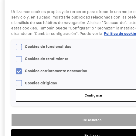
Utilizamos cookies propias y de terceros para ofrecerle una mejor e
ENTIDAD ORGANIZADORA:
servicio y, en su caso, mostrarle publicidad relacionada con las pr
Roca Barcelona Gallery
el análisis de sus hábitos de navegación. Al clicar "De acuerdo", us
TIPUS D'ACTE:
estas cookies. También puede "Configurar" o "Rechazar" la instalac
Exposició
clicando en "Cambiar configuración". Puede ver la
Política de cooki
IMATGE DE L'EXPOSICIÓ O ACTE:
Cookies de funcionalidad
Cookies de rendimiento
Cookies estrictamente necesarias
Cookies dirigidas
Configurar
LINK:
http://www.rocabarcelonagallery.com/event-registration?
eid=1148&utm_source=COAC&utm_medium=agendaCOAC&utm_cam
FECHA:
Miercoles, 29 Enero, 2020 - 19:00
hasta
Jueves, 30 Abril, 2020
De acuerdo
- 20:00
LUGAR:
Rechazar