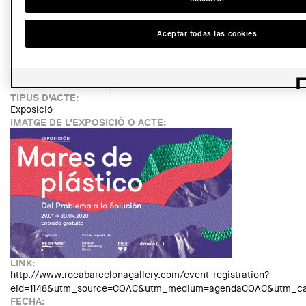
Barcelona
GRATUÏTAT:
Free
Aceptar todas las cookies
Read more
about Exhibition "Out to See"
Español
ENTIDAD ORGANIZADORA:
Roca Barcelona Gallery
TIPUS D'ACTE:
Exposició
IMATGE DE L'EXPOSICIÓ O ACTE:
LINK:
http://www.rocabarcelonagallery.com/event-registration?
eid=1148&utm_source=COAC&utm_medium=agendaCOAC&utm_cam
FECHA: