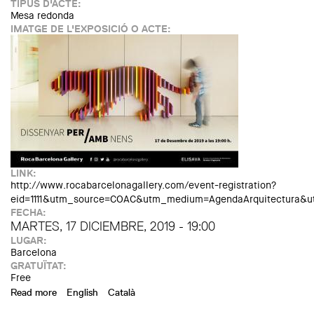
TIPUS D'ACTE:
Mesa redonda
IMATGE DE L'EXPOSICIÓ O ACTE:
LINK:
http://www.rocabarcelonagallery.com/event-registration?
eid=1111&utm_source=COAC&utm_medium=AgendaArquitectura&ut
FECHA:
MARTES, 17 DICIEMBRE, 2019 - 19:00
LUGAR:
Barcelona
GRATUÏTAT:
Free
Read more
about Diseñar para/con niños
English
Català