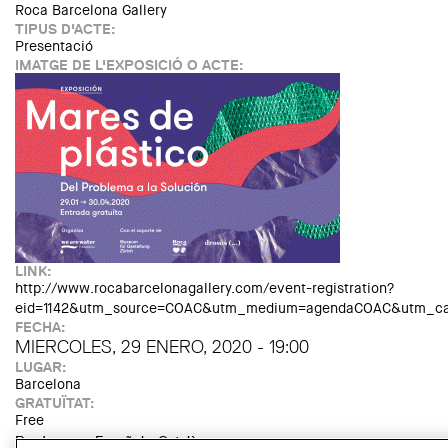
Roca Barcelona Gallery
TIPUS D'ACTE:
Presentació
IMATGE DE L'EXPOSICIÓ O ACTE:
LINK:
http://www.rocabarcelonagallery.com/event-registration?
eid=1142&utm_source=COAC&utm_medium=agendaCOAC&utm_cam
FECHA:
MIERCOLES, 29 ENERO, 2020 - 19:00
LUGAR:
Barcelona
GRATUÏTAT:
Free
Read more
about Exhibition Opening "Out to See"
Español
Català