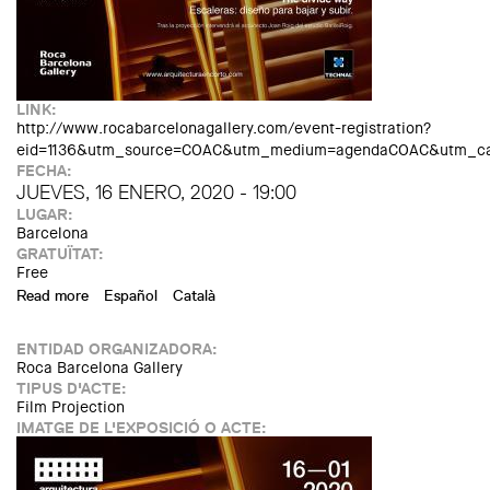
LINK:
http://www.rocabarcelonagallery.com/event-registration?
eid=1136&utm_source=COAC&utm_medium=agendaCOAC&utm_cam
FECHA:
JUEVES, 16 ENERO, 2020 - 19:00
LUGAR:
Barcelona
GRATUÏTAT:
Free
Read more
about Architecture short-film: Stairs. Up & down design.
Español
Català
With Joan Roig from BatlleiRoig Studio
ENTIDAD ORGANIZADORA:
Roca Barcelona Gallery
TIPUS D'ACTE:
Film Projection
IMATGE DE L'EXPOSICIÓ O ACTE: