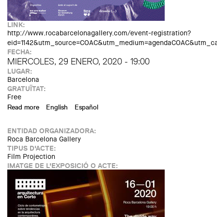
LINK:
http://www.rocabarcelonagallery.com/event-registration?
eid=1142&utm_source=COAC&utm_medium=agendaCOAC&utm_cam
FECHA:
MIERCOLES, 29 ENERO, 2020 - 19:00
LUGAR:
Barcelona
GRATUÏTAT:
Free
Read more
about Inauguració de l'exposició "Mars de plàstic. Del
English
Español
problema a la solució"
ENTIDAD ORGANIZADORA:
Roca Barcelona Gallery
TIPUS D'ACTE:
Film Projection
IMATGE DE L'EXPOSICIÓ O ACTE: