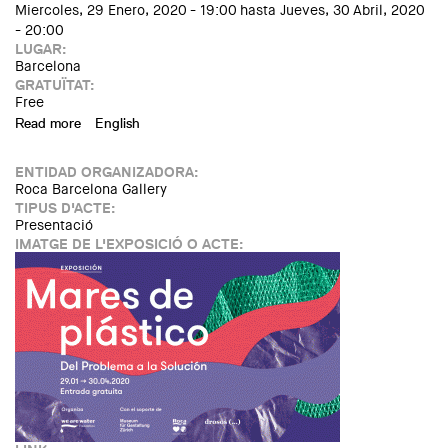
Miercoles, 29 Enero, 2020 - 19:00
hasta
Jueves, 30 Abril, 2020
- 20:00
LUGAR:
Barcelona
GRATUÏTAT:
Free
Read more
about Exposición "Mares de plástico. Del problema a la
English
solución"
ENTIDAD ORGANIZADORA:
Roca Barcelona Gallery
TIPUS D'ACTE:
Presentació
IMATGE DE L'EXPOSICIÓ O ACTE: