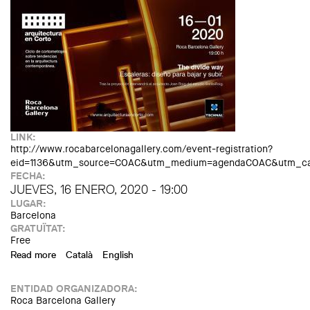
LINK:
http://www.rocabarcelonagallery.com/event-registration?
eid=1136&utm_source=COAC&utm_medium=agendaCOAC&utm_cam
FECHA:
JUEVES, 16 ENERO, 2020 - 19:00
LUGAR:
Barcelona
GRATUÏTAT:
Free
Read more
about Arquitectura en corto. Escaleras. Diseño para bajar y
Català
English
subir. Con Joan Roig del estudio BatlleiRoig
ENTIDAD ORGANIZADORA:
Roca Barcelona Gallery