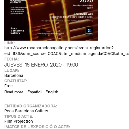
LINK:
http://www.rocabarcelonagallery.com/event-registration?
eid=1136&utm_source=COAC&utm_medium=agendaCOAC&utm_cam
FECHA:
JUEVES, 16 ENERO, 2020 - 19:00
LUGAR:
Barcelona
GRATUÏTAT:
Free
Read more
about Arquitectura en curt: Escales. Disseny per baixar i
Español
English
pujar. Amb Joan Roig, de l'estudi BatlleiRoig
ENTIDAD ORGANIZADORA:
Roca Barcelona Gallery
TIPUS D'ACTE:
Film Projection
IMATGE DE L'EXPOSICIÓ O ACTE: