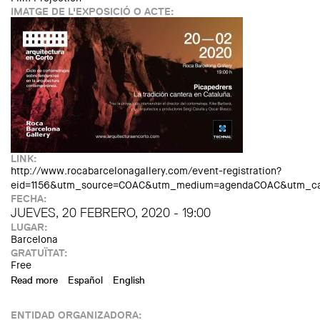
IMATGE DE L'EXPOSICIÓ O ACTE:
LINK:
http://www.rocabarcelonagallery.com/event-registration?
eid=1156&utm_source=COAC&utm_medium=agendaCOAC&utm_cam
FECHA:
JUEVES, 20 FEBRERO, 2020 - 19:00
LUGAR:
Barcelona
GRATUÏTAT:
Free
Read more
about Arquitectura en Curt: Picapedrers, la tradició cantera
Español
English
a Catalunya
ENTIDAD ORGANIZADORA: