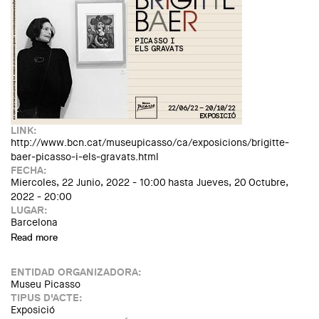
LINK:
http://www.bcn.cat/museupicasso/ca/exposicions/brigitte-
baer-picasso-i-els-gravats.html
FECHA:
Miercoles, 22 Junio, 2022 - 10:00
hasta
Jueves, 20 Octubre,
2022 - 20:00
LUGAR:
Barcelona
Read more
about Exposició: Brigitte Baer. Picasso i els gravats
ENTIDAD ORGANIZADORA:
Museu Picasso
TIPUS D'ACTE:
Exposició