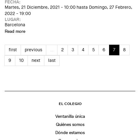
FECHA:
Martes, 21 Diciembre, 2021 - 10:00
hasta
Domingo, 27 Febrero,
2022 - 19:00
LUGAR:
Barcelona
Read more
about Exposició: "Picasso per Duncan. La mirada còmplice"
first
previous
…
2
3
4
5
6
7
8
9
10
next
last
EL COLEGIO
Ventanilla única
Quiénes somos
Dónde estamos