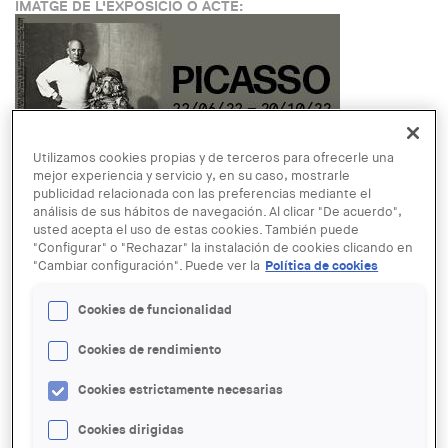
IMATGE DE L'EXPOSICIÓ O ACTE:
Utilizamos cookies propias y de terceros para ofrecerle una
mejor experiencia y servicio y, en su caso, mostrarle
publicidad relacionada con las preferencias mediante el
análisis de sus hábitos de navegación. Al clicar "De acuerdo",
LINK:
usted acepta el uso de estas cookies. También puede
http://www.bcn.cat/museupicasso/en/exhibitions/picasso-
"Configurar" o "Rechazar" la instalación de cookies clicando en
clergue.html
"Cambiar configuración". Puede ver la
Política de cookies
FECHA:
Miercoles, 22 Junio, 2022 - 10:00
hasta
Jueves, 20 Octubre,
Cookies de funcionalidad
2022 - 19:00
LUGAR:
Barcelona
Cookies de rendimiento
Read more
about Exposició: Picasso - Clergue
Cookies estrictamente necesarias
ENTIDAD ORGANIZADORA:
Cookies dirigidas
Museu Picasso