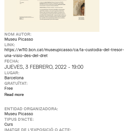
NOM AUTOR:
Museu Picasso
LINK:
https://w110.bcn.cat/museupicasso/ca/la-custodia-del-tresor-
una-visio-des-del-dret
FECHA:
JUEVES, 3 FEBRERO, 2022 - 19:00
LUGAR:
Barcelona
GRATUÏTAT:
Free
Read more
about La custòdia del tresor. Una visió des del dret: Amb
Javier Gutiérrez, Eva Sòria i Antònia M. Perelló
ENTIDAD ORGANIZADORA:
Museu Picasso
TIPUS D'ACTE:
Curs
IMATGE DE L'EXPOSICIÓ O ACTE: