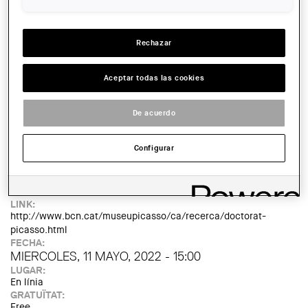
TIPUS D'ACTE:
Jornada
IMATGE DE L'EXPOSICIÓ O ACTE:
Rechazar
Aceptar todas las cookies
De acuerdo
Configurar
NOM AUTOR:
Museu Picasso
LINK:
http://www.bcn.cat/museupicasso/ca/recerca/doctorat-
picasso.html
FECHA:
MIERCOLES, 11 MAYO, 2022 - 15:00
LUGAR:
En línia
GRATUÏTAT:
Free