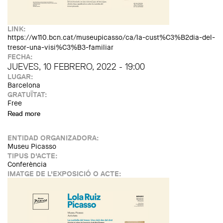
LINK:
https://w110.bcn.cat/museupicasso/ca/la-cust%C3%B2dia-del-
tresor-una-visi%C3%B3-familiar
FECHA:
JUEVES, 10 FEBRERO, 2022 - 19:00
LUGAR:
Barcelona
GRATUÏTAT:
Free
Read more
about La custòdia del tresor. Una visió familiar: A càrrec de
Xavier Vilató i Malén Gual
ENTIDAD ORGANIZADORA:
Museu Picasso
TIPUS D'ACTE:
Conferència
IMATGE DE L'EXPOSICIÓ O ACTE: