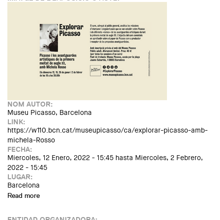
NOM AUTOR:
Museu Picasso, Barcelona
LINK:
https://w110.bcn.cat/museupicasso/ca/explorar-picasso-amb-
michela-Rosso
FECHA:
Miercoles, 12 Enero, 2022 - 15:45
hasta
Miercoles, 2 Febrero,
2022 - 15:45
LUGAR:
Barcelona
Read more
about Explorar Picasso: «Picasso i les avantguardes
artístiques de la primera meitat de segle xx», amb Michela
Rosso
ENTIDAD ORGANIZADORA: