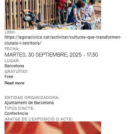
LINK:
https://agoracivica.cat/activitat/cultures-que-transformen-
ciutats-i-territoris/
FECHA:
MARTES, 30 SEPTIEMBRE, 2025 - 17:30
LUGAR:
Barcelona
GRATUÏTAT:
Free
Read more
about Àgora Cívica: Cultures que transformen ciutats i
territoris
ENTIDAD ORGANIZADORA:
Ajuntament de Barcelona
TIPUS D'ACTE:
Conferència
IMATGE DE L'EXPOSICIÓ O ACTE: