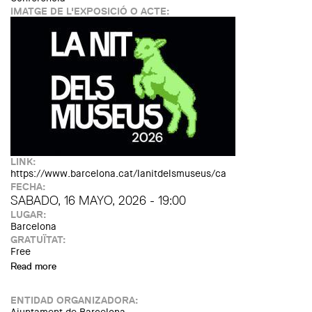
IMATGE DE L'EXPOSICIÓ O ACTE:
LINK:
https://www.barcelona.cat/lanitdelsmuseus/ca
FECHA:
SABADO, 16 MAYO, 2026 - 19:00
LUGAR:
Barcelona
GRATUÏTAT:
Free
Read more
about La Nit dels Museus
ENTIDAD ORGANIZADORA: