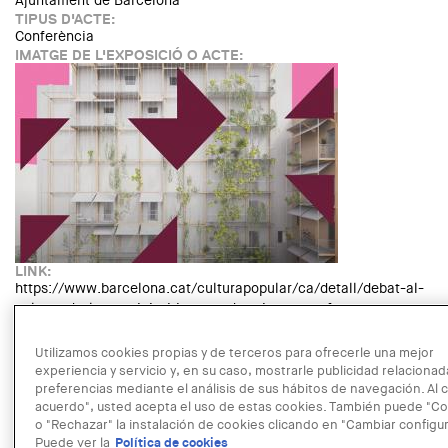
Ajuntament de Barcelona
TIPUS D'ACTE:
Conferència
IMATGE DE L'EXPOSICIÓ O ACTE:
LINK:
https://www.barcelona.cat/culturapopular/ca/detall/debat-al-
voltant-de-l-exposicio-itinerant-de-mitgeres-a-facanes-un-
llegat-per-a-la-ciutat-eixample_99400772627.html
FECHA:
Utilizamos cookies propias y de terceros para ofrecerle una mejor
MARTES, 24 FEBRERO, 2026 - 19:00
experiencia y servicio y, en su caso, mostrarle publicidad relacionad
LUGAR:
preferencias mediante el análisis de sus hábitos de navegación. Al c
Barcelona
acuerdo", usted acepta el uso de estas cookies. También puede "Co
GRATUÏTAT:
o "Rechazar" la instalación de cookies clicando en "Cambiar configur
Free
Puede ver la
Política de cookies