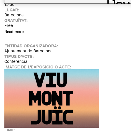
15:30
LUGAR:
Barcelona
GRATUÏTAT:
Free
Read more
about Exposició itinerant: De mitgeres a façanes. Un llegat
per a la ciutat
ENTIDAD ORGANIZADORA:
Ajuntament de Barcelona
TIPUS D'ACTE:
Conferència
IMATGE DE L'EXPOSICIÓ O ACTE:
LINK: