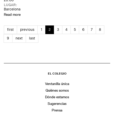
20:00
LUGAR:
Barcelona
Read more
about Setmanes d’Arquitectura 2024
first
previous
1
2
3
4
5
6
7
8
9
next
last
EL COLEGIO
Ventanilla única
Quiénes somos
Dónde estamos
Sugerencias
Prensa