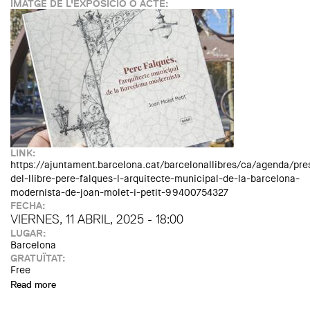
IMATGE DE L'EXPOSICIÓ O ACTE:
LINK:
https://ajuntament.barcelona.cat/barcelonallibres/ca/agenda/pre
del-llibre-pere-falques-l-arquitecte-municipal-de-la-barcelona-
modernista-de-joan-molet-i-petit-99400754327
FECHA:
VIERNES, 11 ABRIL, 2025 - 18:00
LUGAR:
Barcelona
GRATUÏTAT:
Free
Read more
about Presentació del llibre 'Pere Falqués, l'arquitecte
municipal de la Barcelona modernista'