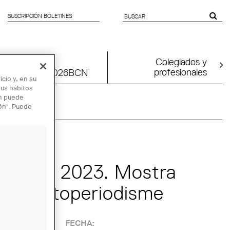
SUSCRIPCIÓN BOLETINES
SEARCH
FORM
Colegiados y
profesionales
tion
UIA2026BCN
cio y, en su
sus hábitos
én puede
ión". Puede
DIC
 Photo 2023. Mostra
l de fotoperiodisme
FECHA: