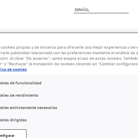
ESPAÑOL
ESPAÑOL
nete al COAC
Servicios a Empresas
Next Genera
 cookies propias y de terceros para ofrecerle una mejor experiencia y servi
rarle publicidad relacionada con las preferencias mediante el análisis de 
ión. Al clicar "De acuerdo", usted acepta el uso de estas cookies. Tambi
r" o "Rechazar" la instalación de cookies clicando en "Cambiar configurac
tica de cookies
10 NOV - 17 
okies de funcionalidad
okies de rendimiento
World Press
okies estrictamente necesarias
internaciona
kies dirigidas
ENTIDAD ORGANIZADORA:
onfigurar