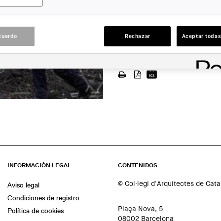
CCCB
LUGAR:
cuerdo
Rechazar
Aceptar todas
Barcelona
ACCIONES
INFORMACIÓN LEGAL
CONTENIDOS
© Col·legi d'Arquitectes de Cat
Aviso legal
Condiciones de registro
Plaça Nova, 5
Política de cookies
08002 Barcelona