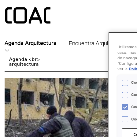
Skip to main content
Agenda Arquitectura
Encuentra Arquitecto
Ú
Utilizamos
caso, most
de navegac
Agenda <br>
arquitectura
"Configura
ver la
Polí
Co
Co
Co
Coo
C