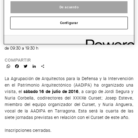
ACCIONES
De acuerdo
Configurar
SALA:
Conjunto arqueológico de Olèrdola
HORARIO:
de 09:30 a 19:30 h
COMPARTIR
WhatsApp
Facebook
Twitter
LinkedIn
Share
La Agrupación de Arquitectos para la Defensa y la Intervención
en el Patrimonio Arquitectónico (AADIPA) ha organizado una
visita, el
sábado 16 de julio de 2016
, a cargo de Jordi Segura y
Nuria Corbella, codirectores del XXXIXè Curset; Josep Esteve,
miembro del equipo organizador del Curset, y Nuria Anguera,
vocal de la AADIPA en Tarragona. Esta será la cuarta de las
siete jornadas previstas en relación con el Curset de este año.
Inscripciones cerradas.