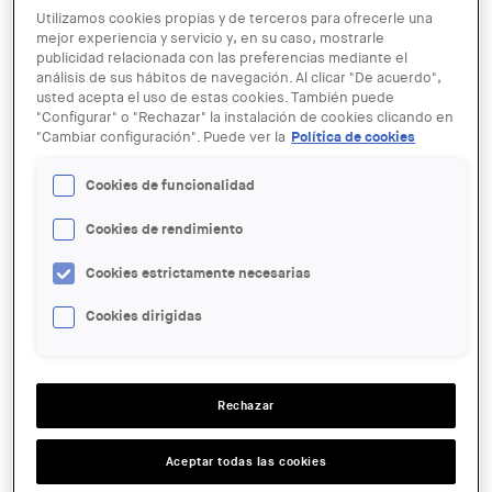
Utilizamos cookies propias y de terceros para ofrecerle una
mejor experiencia y servicio y, en su caso, mostrarle
publicidad relacionada con las preferencias mediante el
análisis de sus hábitos de navegación. Al clicar "De acuerdo",
usted acepta el uso de estas cookies. También puede
"Configurar" o "Rechazar" la instalación de cookies clicando en
"Cambiar configuración". Puede ver la
Política de cookies
© Wikimedia
Cookies de funcionalidad
16 JUL
Visita al conjunto arqueológico de
Cookies de rendimiento
Olèrdola, el acueducto romano del
Cookies estrictamente necesarias
Pont del Diable, la villa romana de
Centcelles y el Pont de les Caixes
Cookies dirigidas
ENTIDAD ORGANIZADORA:
Rechazar
COAC
LUGAR:
Aceptar todas las cookies
Tarragona