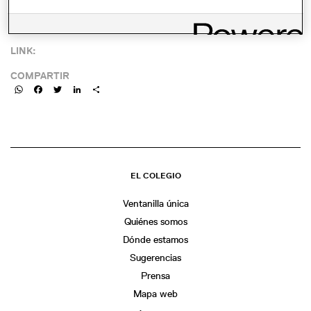
FECHA:
2016-02-23 11:45
LINK:
COMPARTIR
WhatsApp
Facebook
Twitter
LinkedIn
Share
EL COLEGIO
Ventanilla única
Quiénes somos
Dónde estamos
Sugerencias
Prensa
Mapa web