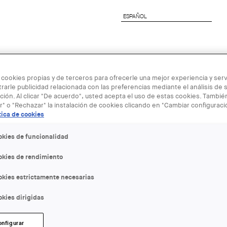
ESPAÑOL
ESPAÑOL
nete al COAC
Servicios a Empresas
Next Genera
 cookies propias y de terceros para ofrecerle una mejor experiencia y servi
rarle publicidad relacionada con las preferencias mediante el análisis de 
ión. Al clicar "De acuerdo", usted acepta el uso de estas cookies. Tambi
r" o "Rechazar" la instalación de cookies clicando en "Cambiar configurac
tica de cookies
22 ENE
okies de funcionalidad
okies de rendimiento
Las marcas 
okies estrictamente necesarias
kies dirigidas
ENTIDAD ORGANIZADORA:
Museu del Disseny
onfigurar