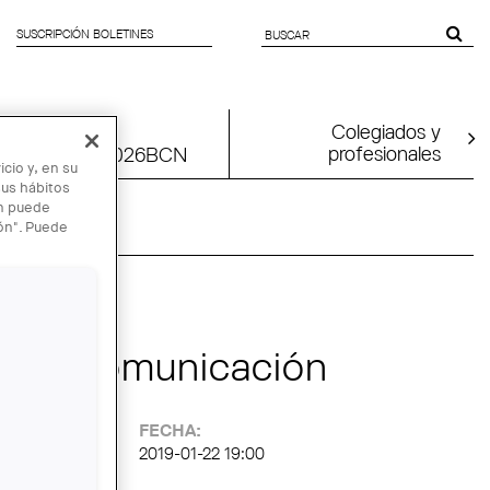
SUSCRIPCIÓN BOLETINES
SEARCH
FORM
Colegiados y
profesionales
tion
UIA2026BCN
cio y, en su
sus hábitos
én puede
ión". Puede
y su comunicación
FECHA:
2019-01-22 19:00