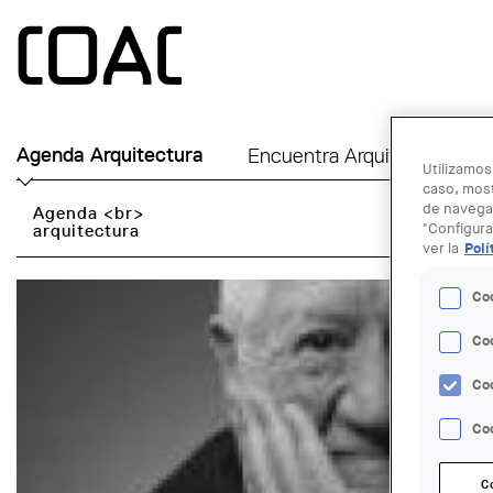
Skip to main content
Agenda Arquitectura
Encuentra Arquitecto
Ú
Utilizamos
caso, most
de navegac
Agenda <br>
arquitectura
"Configura
ver la
Polí
Co
Co
Co
Coo
C