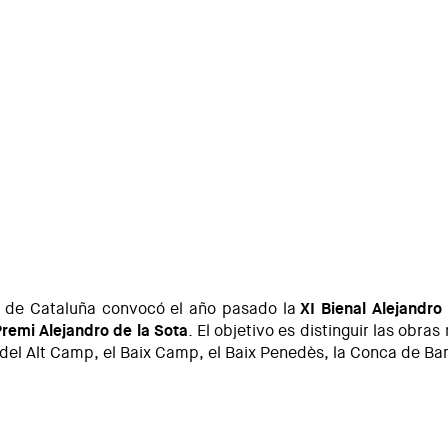
s de Cataluña convocó el año pasado la
XI Bienal Alejandro
Premi Alejandro de la Sota
. El objetivo es distinguir las obra
del Alt Camp, el Baix Camp, el Baix Penedès, la Conca de Barb
 Sota, Muestra de Arquitectura de Tarragona 2019