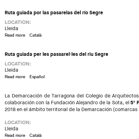
Ruta guiada por las pasarelas del río Segre
LOCATION:
Lleida
Read more
about Arquitectour Lleida 2020
Català
Ruta guiada per les passarel·les del riu Segre
LOCATION:
Lleida
Read more
about Arquitectour Lleida 2020
Español
La Demarcación de Tarragona del Colegio de Arquitecto
colaboración con la Fundación Alejandro de la Sota, el
5º 
2018 en el ámbito territorial de la Demarcación (comarcas 
LOCATION:
Lleida
Read more
about Exposición en Lleida de la XI Biennal Alejandro de la
Català