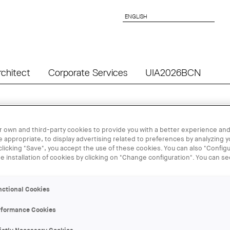
ENGLISH
ENGLISH
rchitect
Corporate Services
UIA2026BCN
 own and third-party cookies to provide you with a better experience and
 appropriate, to display advertising related to preferences by analyzing 
 clicking "Save", you accept the use of these cookies. You can also "Configu
he installation of cookies by clicking on "Change configuration". You can s
de Lleida la conferencia "INFRAESTRUCTURA Y ESCENA", a car
nctional Cookies
itectes
rformance Cookies