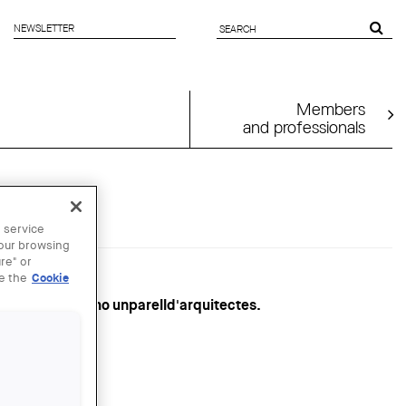
NEWSLETTER
SEARCH
FORM
Members
and professionals
 service
your browsing
re" or
ee the
Cookie
go del despacho unparelld'arquitectes.