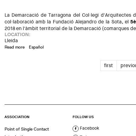
La Demarcació de Tarragona del Col·legi d'Arquitectes 
col·laboració amb la Fundació Alejandro de la Sota, el
5è
2018 en l'àmbit territorial de la Demarcació (comarques de 
LOCATION:
Lleida
Read more
about Exposició a Lleida de la XI Biennal Alejandro de la S
Español
first
previo
ASSOCIATION
FOLLOW US
Facebook
Point of Single Contact