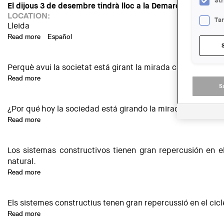
Str
El dijous 3 de desembre tindrà lloc a la Demarcació de Ll
LOCATION:
Ta
Lleida
Read more
about Conferència "Infraestuctura i escena", unparelld’arqui
Español
Perquè avui la societat está girant la mirada cap a la fusta
Read more
about Sessió Sert: construcció sostenible, saludable, eficient 
S
¿Por qué hoy la sociedad está girando la mirada hacia la 
Read more
about Sesión Sert: Construcción sostenible, saludable eficie
Los sistemas constructivos tienen gran repercusión en e
natural.
Read more
about Sesión Sert: Sistemas constructivos y sostenibilidad
Els sistemes constructius tenen gran repercussió en el cicl
Read more
about Sessió Sert: Sistemes constructius i sostenibilitat