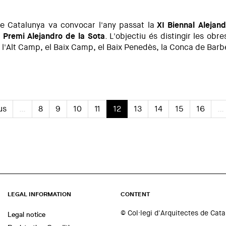
de Catalunya va convocar l'any passat la
XI Biennal Alejan
 Premi Alejandro de la Sota
. L'objectiu és distingir les obr
l'Alt Camp, el Baix Camp, el Baix Penedès, la Conca de Barber
ota, Mostra d'Arquitectura de Tarragona 2019
us
…
8
9
10
11
12
13
14
15
16
…
LEGAL INFORMATION
CONTENT
© Col·legi d'Arquitectes de Cat
Legal notice