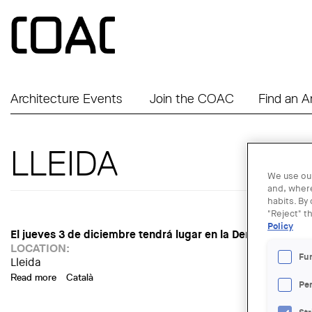
Skip to main content
Architecture Events
Join the COAC
Find an A
LLEIDA
We use our
and, where
habits. By
"Reject" t
Policy
El jueves 3 de diciembre tendrá lugar en la Demarcación 
LOCATION:
Fu
Lleida
Read more
about Conferencia "Infraestuctura y escena", unparelld’arqu
Català
Pe