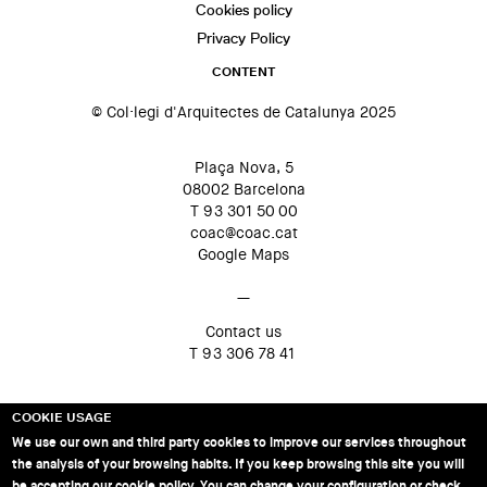
Cookies policy
Privacy Policy
CONTENT
© Col·legi d'Arquitectes de Catalunya 2025
Plaça Nova, 5
08002 Barcelona
T 93 301 50 00
coac@coac.cat
Google Maps
—
Contact us
T 93 306 78 41
COOKIE USAGE
We use our own and third party cookies to improve our services throughout
the analysis of your browsing habits. If you keep browsing this site you will
be accepting our cookie policy. You can change your configuration or check