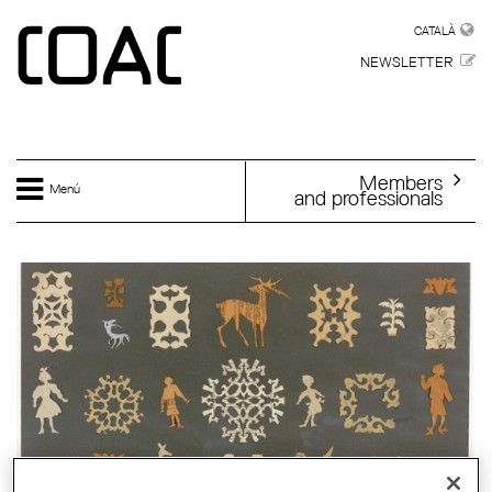
Skip to main content
CATALÀ
CATALÀ
NEWSLETTER
Members
Menú
and professionals