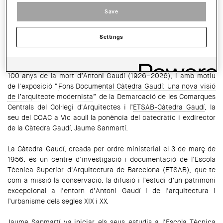
HORARI:
Save
A les 18.30h
SHARE THIS
Settings
WhatsApp
Facebook
Twitter
LinkedIn
Share
En el marc de la celebració de l’Any Gaudí, que commemora els
100 anys de la mort d’Antoni Gaudí (1926–2026), i amb motiu
de l'exposició “
Fons Documental Càtedra Gaudí: Una nova visió
de l’arquitecte modernista
” de la Demarcació de les Comarques
Centrals del Col·legi d'Arquitectes i l’
ETSAB-Càtedra Gaudí
, la
seu del COAC a Vic acull la ponència del catedràtic i exdirector
de la Càtedra Gaudí, Jaume Sanmartí.
La Càtedra Gaudí, creada per ordre ministerial el 3 de març de
1956, és un centre d'investigació i documentació de l'Escola
Tècnica Superior d'Arquitectura de Barcelona (ETSAB), que te
com a missió la conservació, la difusió i l’estudi d’un patrimoni
excepcional a l’entorn d’Antoni Gaudí i de l’arquitectura i
l’urbanisme dels segles XIX i XX.
Jaume Sanmartí va iniciar els seus estudis a l'Escola Tècnica