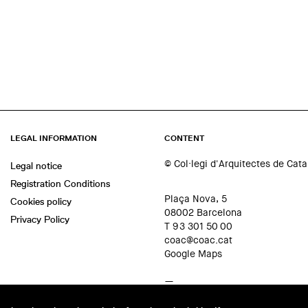
LEGAL INFORMATION
CONTENT
© Col·legi d'Arquitectes de Cat
Legal notice
Registration Conditions
Plaça Nova, 5
Cookies policy
08002 Barcelona
Privacy Policy
T 93 301 50 00
coac@coac.cat
Google Maps
—
Contact us