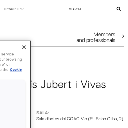
NEWSLETTER
SEARCH
FORM
Members
and professionals
 service
your browsing
re" or
ee the
Cookie
de Lluís Jubert i Vivas
SALA:
Sala d'actes del COAC-Vic (Pl. Bisbe Oliba, 2)