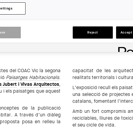
LOCATION:
Settings
Vic
ACTIONS
ave
Reject
Accept 
actes del COAC Vic la segona
capacitat de les arquitec
ció
Paisatges Habitacionals
.
realitats territorials i cultura
s Jubert
i
Vivas Arquitectos
,
L’exposició recull els pais
u i els paisatges que aquest
una selecció de projectes 
catalans, fomentant l’inter
nceptes de la publicació
Amb un fort compromís amb l
abitar. A través d’un diàleg
reciclables, lliures de toxic
 proposta posa en relleu la
el seu cicle de vida.