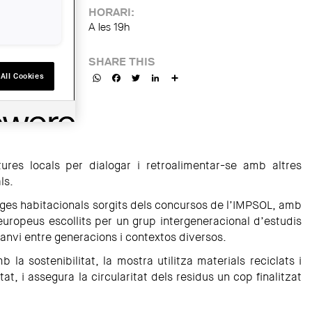
HORARI:
A les 19h
SHARE THIS
WhatsApp
Facebook
Twitter
LinkedIn
Share
All Cookies
tures locals per dialogar i retroalimentar-se amb altres
ls.
atges habitacionals sorgits dels concursos de l’IMPSOL, amb
europeus escollits per un grup intergeneracional d’estudis
canvi entre generacions i contextos diversos.
a sostenibilitat, la mostra utilitza materials reciclats i
itat, i assegura la circularitat dels residus un cop finalitzat