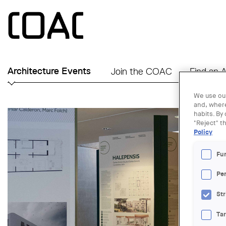
Skip to main content
Architecture Events
Join the COAC
Find an A
We use our
and, where
habits. By
"Reject" t
Policy
Fu
Pe
Str
Ta