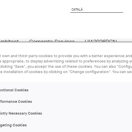
CATALÀ
CATALÀ
rchitect
Corporate Services
UIA2026BCN
 own and third-party cookies to provide you with a better experience and
 appropriate, to display advertising related to preferences by analyzing 
06 NOV
 clicking "Save", you accept the use of these cookies. You can also "Configu
he installation of cookies by clicking on "Change configuration". You can s
Conferència 
nctional Cookies
Arquitectos
rformance Cookies
ictly Necessary Cookies
ORGANIZER:
COAC, Vàries entitats
rgeting Cookies