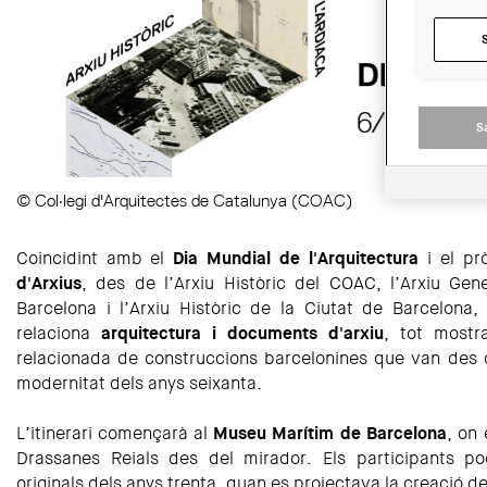
S
© Col·legi d'Arquitectes de Catalunya (COAC)
Coincidint amb el
Dia Mundial de l'Arquitectura
i el p
d'Arxius
, des de l’Arxiu Històric del COAC, l’Arxiu Ge
Barcelona i l’Arxiu Històric de la Ciutat de Barcelona,
relaciona
arquitectura i documents d'arxiu
, tot mostr
relacionada de construccions barcelonines que van des d
modernitat dels anys seixanta.
L’itinerari començarà al
Museu Marítim de Barcelona
, on 
Drassanes Reials des del mirador. Els participants p
originals dels anys trenta, quan es projectava la creació d