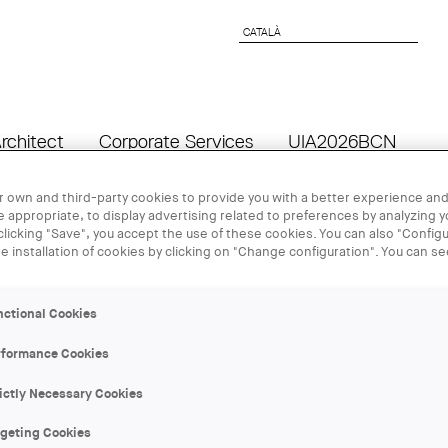
CATALÀ
CATALÀ
rchitect
Corporate Services
UIA2026BCN
 own and third-party cookies to provide you with a better experience and
 appropriate, to display advertising related to preferences by analyzing 
06 OCT
 clicking "Save", you accept the use of these cookies. You can also "Configu
he installation of cookies by clicking on "Change configuration". You can s
Vine a fer un
nctional Cookies
Drassanes Rei
rformance Cookies
la seu de B
ictly Necessary Cookies
rgeting Cookies
ORGANIZER: