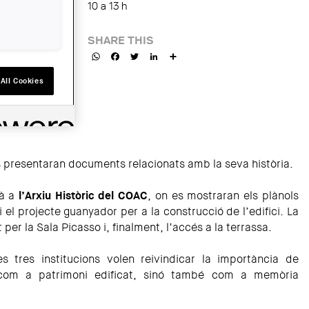
10 a 13 h
SHARE THIS
WhatsApp
Facebook
Twitter
LinkedIn
Share
All Cookies
es presentaran documents relacionats amb la seva història.
rà a
l’Arxiu Històric del COAC
, on es mostraran els plànols
 el projecte guanyador per a la construcció de l’edifici. La
 per la Sala Picasso i, finalment, l’accés a la terrassa.
es tres institucions volen reivindicar la importància de
 com a patrimoni edificat, sinó també com a memòria