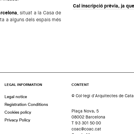
Cal inscripció prèvia, ja que
arcelona
, situat a la Casa de
sita a alguns dels espais més
LEGAL INFORMATION
CONTENT
© Col·legi d'Arquitectes de Cat
Legal notice
Registration Conditions
Plaça Nova, 5
Cookies policy
08002 Barcelona
Privacy Policy
T 93 301 50 00
coac@coac.cat