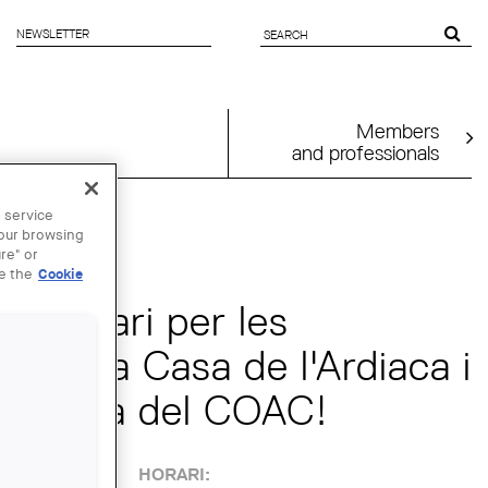
NEWSLETTER
SEARCH
FORM
Members
and professionals
 service
your browsing
re" or
ee the
Cookie
 itinerari per les
als, la Casa de l'Ardiaca i
arcelona del COAC!
HORARI: