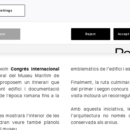
COAC, Vàries entitats
Settings
LOCATION:
Barcelona
ave
Reject
Accept 
ACTIONS
ròxim
Congrés Internacional
emblemàtics de l’edifici i 
neral del Museu Marítim de
 proposem un itinerari que
Finalment, la ruta culmina
ant edifici i documentació
del primer i segon concurs i
e l'època romana fins a la
visita inclourà un recorregut
Amb aquesta iniciativa, l
es mostrarà l’interior de les
l’arquitectura no només
odran veure també plànols
conservada als arxius.
el museu.