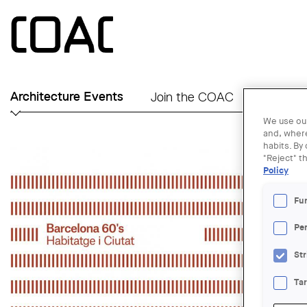
Skip to main content
Architecture Events
Join the COAC
Find an A
We use our
and, where
habits. By
"Reject" t
Policy
Fu
Pe
Str
Ta