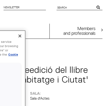
NEWSLETTER
SEARCH
FORM
Members
and professionals
 service
your browsing
re" or
ee the
Cookie
e la reedició del llibre
0's. Habitatge i Ciutat'
SALA:
ooperativa
Sala d'Actes