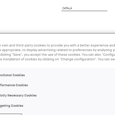
CATALÀ
CATALÀ
rchitect
Corporate Services
UIA2026BCN
 own and third-party cookies to provide you with a better experience and
 appropriate, to display advertising related to preferences by analyzing 
 clicking "Save", you accept the use of these cookies. You can also "Configu
04 DEC
he installation of cookies by clicking on "Change configuration". You can s
Presentació d
nctional Cookies
'Barcelona 6
rformance Cookies
ictly Necessary Cookies
ORGANIZER:
rgeting Cookies
Centre Obert d’Arquitectura, C
Jordi Capell