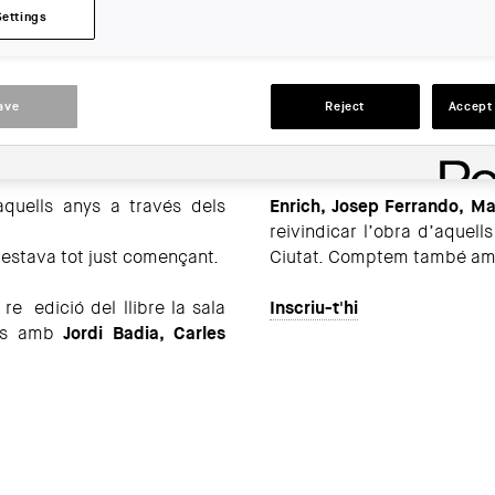
Settings
LOCATION:
Barcelona
ave
Reject
Accept 
ACTIONS
quells anys a través dels
Enrich, Josep Ferrando, Ma
reivindicar l’obra d’aquells
 estava tot just començant.
Ciutat. Comptem també amb 
e edició del llibre la sala
Inscriu-t'hi
des amb
Jordi Badia, Carles