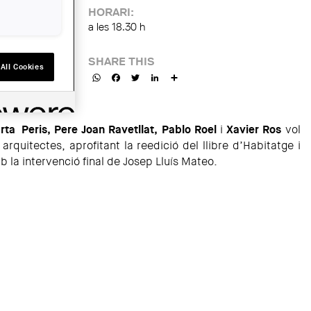
HORARI:
a les 18.30 h
SHARE THIS
All Cookies
WhatsApp
Facebook
Twitter
LinkedIn
Share
rta Peris, Pere Joan Ravetllat, Pablo Roel
i
Xavier Ros
vol
 arquitectes, aprofitant la reedició del llibre d’Habitatge i
la intervenció final de Josep Lluís Mateo.