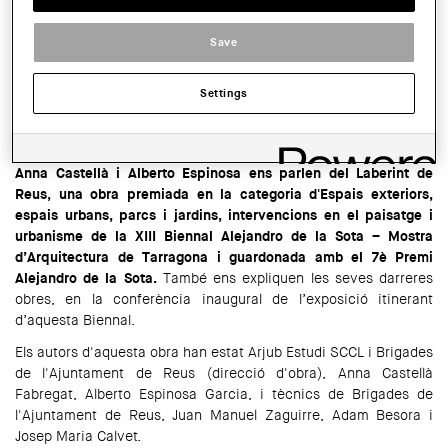
de Catalunya (COAC)
Save
HORARI:
A les 19:00 h
Settings
SHARE THIS
WhatsApp
Facebook
Twitter
LinkedIn
Share
Anna Castellà i Alberto Espinosa ens parlen del Laberint de
Reus, una obra premiada en la categoria d'Espais exteriors,
espais urbans, parcs i jardins, intervencions en el paisatge i
urbanisme de la XIII Biennal Alejandro de la Sota – Mostra
d’Arquitectura de Tarragona i guardonada amb el 7è Premi
Alejandro de la Sota.
També ens expliquen les seves darreres
obres, en la conferència inaugural de l’exposició itinerant
d’aquesta Biennal.
Els autors d'aquesta obra han estat Arjub Estudi SCCL i Brigades
de l'Ajuntament de Reus (direcció d'obra), Anna Castellà
Fabregat, Alberto Espinosa Garcia, i tècnics de Brigades de
l'Ajuntament de Reus, Juan Manuel Zaguirre, Adam Besora i
Josep Maria Calvet.