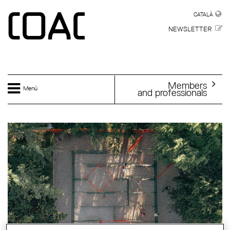
Skip to main content
CATALÀ
CATALÀ
NEWSLETTER
Members
Menú
and professionals