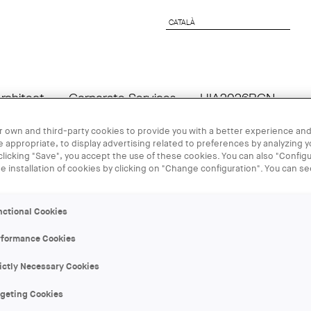
CATALÀ
CATALÀ
rchitect
Corporate Services
UIA2026BCN
 own and third-party cookies to provide you with a better experience and
 appropriate, to display advertising related to preferences by analyzing 
06 MAR
 clicking "Save", you accept the use of these cookies. You can also "Configu
he installation of cookies by clicking on "Change configuration". You can s
“Dones pione
nctional Cookies
Nord-Americ
rformance Cookies
ictly Necessary Cookies
ORGANIZER:
COAC
rgeting Cookies