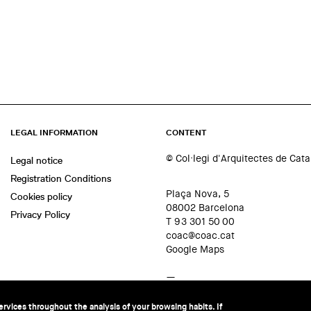
LEGAL INFORMATION
CONTENT
© Col·legi d'Arquitectes de Cat
Legal notice
Registration Conditions
Plaça Nova, 5
Cookies policy
08002 Barcelona
Privacy Policy
T 93 301 50 00
coac@coac.cat
Google Maps
—
Contact us
rvices throughout the analysis of your browsing habits. If