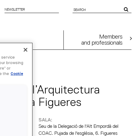
NEWSLETTER
SEARCH
FORM
Members
and professionals
 service
your browsing
re" or
ee the
Cookie
res a l’Arquitectura
ana”, a Figueres
SALA:
Seu de la Delegació de l'Alt Empordà del
COAC. Pujada de l'església, 6. Figueres