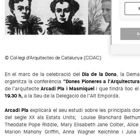
S
© Col·legi d'Arquitectes de Catalunya (COAC)
En el marc de la celebració del
Dia de la Dona
, la Dema
organitza la conferència
“Dones Pioneres a l’Arquitectur
de l’arquitecte
Arcadi Pla i Masmiquel
i que tindrà lloc e
19.30 h,
a la Seu de la Delegació de l’Alt Empordà.
Arcadi Pla
explicarà el seu estudi sobre les principals do
del segle XX als Estats Units; Louise Blanchard Bethun
Theodate Pope Riddle, Mary Elisabeth Jane Colter, Alice
Marion Mahony Griffin, Anna Wagner Keichline i Julia 