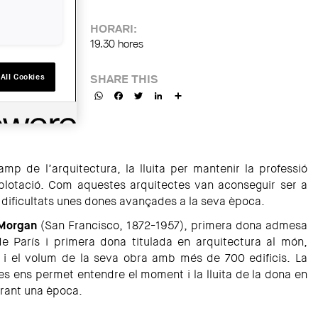
HORARI:
19.30 hores
All Cookies
SHARE THIS
WhatsApp
Facebook
Twitter
LinkedIn
Share
amp de l’arquitectura, la lluita per mantenir la professió
explotació. Com aquestes arquitectes van aconseguir ser a
de dificultats unes dones avançades a la seva època.
 Morgan
(San Francisco, 1872-1957), primera dona admesa
de París i primera dona titulada en arquitectura al món,
t i el volum de la seva obra amb més de 700 edificis. La
es ens permet entendre el moment i la lluita de la dona en
 durant una època.