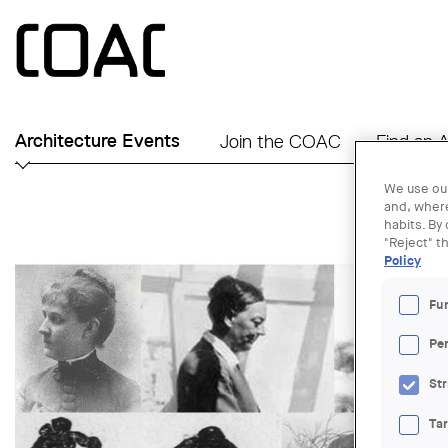
Skip to main content
Architecture Events
Join the COAC
Find an A
We use our
and, where
habits. By
"Reject" t
Policy
Fu
Pe
Str
Ta