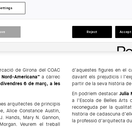
LOCATION:
Settings
Figueres
ACTIONS
ave
Reject
Accept 
rcació de Girona del COAC
d’aquestes figures en el c
a Nord-Americana”
a càrrec
davant els prejudicis i l’
l
divendres 6 de març, a les
partir de la seva història 
En podríem destacar
Julia
a l’Escola de Belles Arts 
nes arquitectes de principis
reconeguda per la qualita
e, Alice Constance Austin,
història de cadascuna d’ell
 J. Hands, Mary N. Gannon,
la professió d’arquitecta
Morgan. Veurem el treball