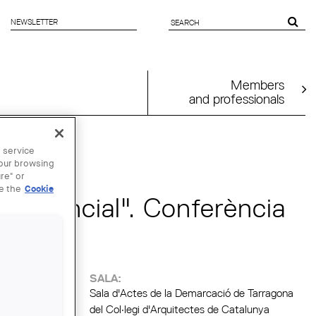
NEWSLETTER
SEARCH
FORM
Members
and professionals
 service
your browsing
re" or
ee the
Cookie
 essencial". Conferència
royo
SALA:
Sala d'Actes de la Demarcació de Tarragona
del Col·legi d'Arquitectes de Catalunya