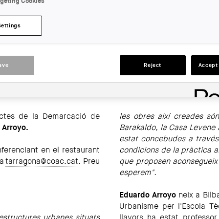
rgeting Cookies
LOCATION:
Tarragona
Settings
ACTIONS
ave
Reject
Accept 
Actes de la Demarcació de
les obres així creades són
 Arroyo.
Barakaldo, la Casa Levene 
estat concebudes a través
nferenciant en el restaurant
condicions de la pràctica a
 a
tarragona@coac.cat
. Preu
que proposen aconsegueix 
esperem".
Eduardo Arroyo
neix a Bilb
Urbanisme per l'Escola Tè
 estructures urbanes situats
llavors ha estat professo