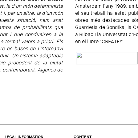
t, la d'un món determinista
Amsterdam l'any 1989, amb
i, per un altre, la d'un món
el seu treball ha estat pub
aquesta situació, hem anat
obres més destacades són 
amps de probabilitats que
Guarderia de Sondika, la C
rint i que condueixen a la
a Bilbao i la Universitat d'E
 formal valors a priori. Els
en el llibre "CREATE!".
e es basen en l'intercanvi
roduir. Un sistema adaptable
ió procedent de la ciutat
me contemporani. Algunes de
LEGAL INFORMATION
CONTENT