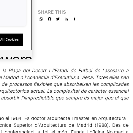
SHARE THIS
WhatsApp
Facebook
Twitter
LinkedIn
Share
All Cookies
 la Plaça del Desert i l'Estadi de Futbol de Lasesarre a
a Madrid o l'Acadèmia d'Executius a Viena. Totes elles han
 de processos flexibles que absorbeixen les complicades
rquitectònica actual. La complexitat de caràcter essencial
absorbir l'iimpredictible que sempre és major que el que
ao el 1964. És doctor arquitecte i màster en Arquitectura i
cnica Superior d'Arquitectura de Madrid (1988). Des de
r i conferenciant a tot el món. Funda l'oficina No.mad a