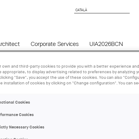
CATALÀ
CATALÀ
rchitect
Corporate Services
UIA2026BCN
 own and third-party cookies to provide you with a better experience and
25 OCT
 appropriate, to display advertising related to preferences by analyzing 
 clicking "Save", you accept the use of these cookies. You can also "Configu
he installation of cookies by clicking on "Change configuration". You can s
"Complexitat
d'Eduado Ar
nctional Cookies
rformance Cookies
ORGANIZER:
ictly Necessary Cookies
COAC