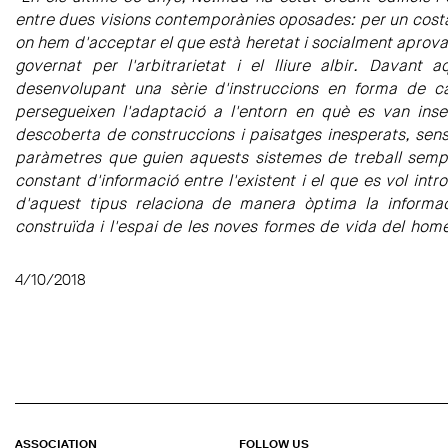
entre dues visions contemporànies oposades: per un costa
on hem d'acceptar el que està heretat i socialment aprovat 
governat per l'arbitrarietat i el lliure albir. Davant 
desenvolupant una sèrie d'instruccions en forma de c
persegueixen l'adaptació a l'entorn en què es van inse
descoberta de construccions i paisatges inesperats, sense
paràmetres que guien aquests sistemes de treball sempr
constant d'informació entre l'existent i el que es vol int
d'aquest tipus relaciona de manera òptima la informac
construïda i l'espai de les noves formes de vida del ho
4/10/2018
ASSOCIATION
FOLLOW US