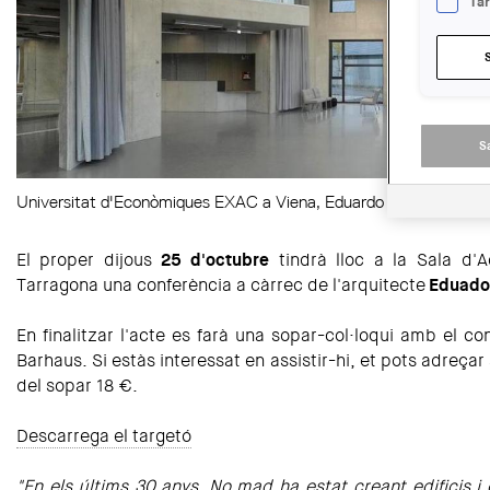
Ta
S
Universitat d'Econòmiques EXAC a Viena, Eduardo Arroyo.
El proper dijous
25 d'octubre
tindrà lloc a la Sala d'
Tarragona una conferència a càrrec de l'arquitecte
Eduado
En finalitzar l'acte es farà una sopar-col·loqui amb el co
Barhaus. Si estàs interessat en assistir-hi, et pots adreçar
del sopar 18 €.
Descarrega el targetó
"En els últims 30 anys, No.mad ha estat creant edificis i