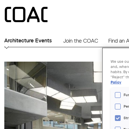
Skip to main content
Architecture Events
Join the COAC
Find an A
We use our
and, where
habits. By
"Reject" t
Policy
Fu
Pe
Str