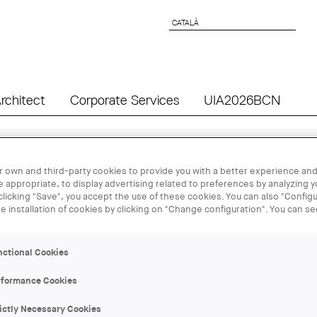
CATALÀ
CATALÀ
rchitect
Corporate Services
UIA2026BCN
24 SEP - 25
 own and third-party cookies to provide you with a better experience and
 appropriate, to display advertising related to preferences by analyzing 
 clicking "Save", you accept the use of these cookies. You can also "Configu
Visita i talle
he installation of cookies by clicking on "Change configuration". You can s
SEO/Bird Lif
nctional Cookies
ORGANIZER:
rformance Cookies
AUS
ictly Necessary Cookies