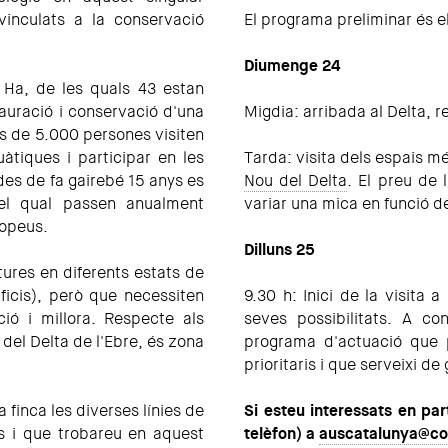
vinculats a la conservació
El programa preliminar és e
Diumenge 24
 Ha, de les quals 43 estan
tauració i conservació d'una
Migdia: arribada al Delta, r
és de 5.000 persones visiten
àtiques i participar en les
Tarda: visita dels espais mé
des de fa gairebé 15 anys es
Nou del Delta
. El preu de 
el qual passen anualment
variar una mica en funció de
ropeus.
Dilluns 25
ures en diferents estats de
ficis), però que necessiten
9.30 h: Inici de la visita a
ió i millora. Respecte als
seves possibilitats. A co
del Delta de l'Ebre, és zona
programa d'actuació que 
prioritaris i que serveixi de
 finca les diverses línies de
Si esteu interessats en pa
ies i que trobareu en aquest
telèfon) a
auscatalunya@co