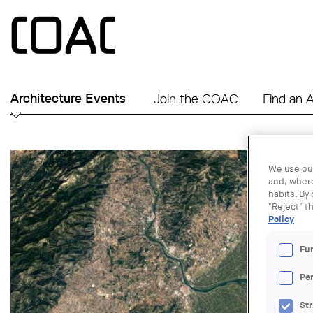
Skip to main content
Architecture Events
Join the COAC
Find an A
We use our
and, where
habits. By
"Reject" t
Policy
Fu
Pe
Str