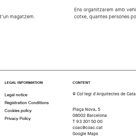
Ens organitzarem amb vehicl
ó d’un magatzem.
cotxe, quantes persones podr
LEGAL INFORMATION
CONTENT
© Col·legi d'Arquitectes de Cat
Legal notice
Registration Conditions
Plaça Nova, 5
Cookies policy
08002 Barcelona
Privacy Policy
T 93 301 50 00
coac@coac.cat
Google Maps