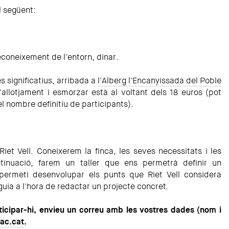
l següent:
econeixement de l'entorn, dinar.
s significatius, arribada a
l'Alberg l'Encanyissada del Poble
l'allotjament i esmorzar està al voltant dels 18 euros (pot
l nombre definitiu de participants).
 Riet Vell. Coneixerem la finca, les seves necessitats i les
ntinuació, farem un taller que ens permetrà definir un
permeti desenvolupar els punts que Riet Vell considera
 guia a l'hora de redactar un projecte concret.
rticipar-hi, envieu un correu amb les vostres dades (nom i
ac.cat
.