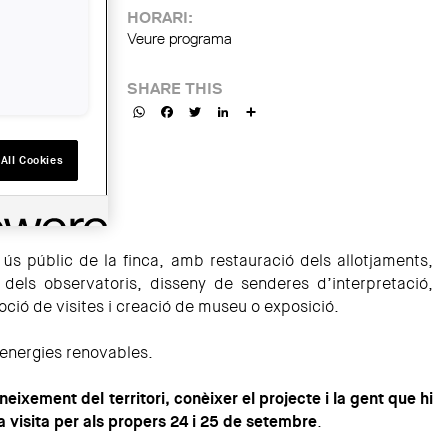
HORARI:
Veure programa
SHARE THIS
WhatsApp
Facebook
Twitter
LinkedIn
Share
All Cookies
 ús públic de la finca, amb restauració dels allotjaments,
ó dels observatoris, disseny de senderes d’interpretació,
ció de visites i creació de museu o exposició.
d'energies renovables.
neixement del territori, conèixer el projecte i la gent que hi
a visita per als propers 24 i 25 de setembre
.