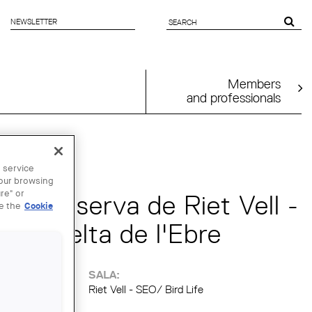
NEWSLETTER
SEARCH
FORM
Members
and professionals
 SEP
 service
your browsing
re" or
r a la reserva de Riet Vell -
ee the
Cookie
e al Delta de l'Ebre
SALA:
Riet Vell - SEO/ Bird Life