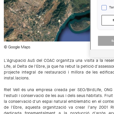
Ta
S
© Google Maps
L'Agrupació AuS del COAC organitza una visita a la res
Life
, al Delta de l'Ebre, ja que ha rebut la petició d'assesso
projecte integral de restauració i millora de les edifica
instal.lacions.
Riet Vell és una empresa creada per SEO/BirdLife, ONG
l'estudi i conservació de les aus i dels seus hàbitats. Fru
la conservació d'un espai natural emblemàtic en el conte
de l'Ebre, aquesta organització va crear l’any 2001 R
dedicada fonamentalment a la producció d'arròs eco