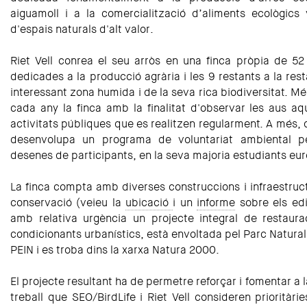
aiguamoll i a la comercialització d’aliments ecològics 
d'espais naturals d'alt valor.
Riet Vell conrea el seu arròs en una finca pròpia de 52
dedicades a la producció agrària i les 9 restants a la res
interessant zona humida i de la seva rica biodiversitat. M
cada any la finca amb la finalitat d'observar les aus aqu
activitats públiques que es realitzen regularment. A més, 
desenvolupa un programa de voluntariat ambiental p
desenes de participants, en la seva majoria estudiants eu
La finca compta amb diverses construccions i infraestruct
conservació (veieu la
ubicació
i un
informe
sobre els edi
amb relativa urgència un projecte integral de restaurac
condicionants urbanístics, està envoltada pel Parc Natural 
PEIN i es troba dins la xarxa Natura 2000.
El projecte resultant ha de permetre reforçar i fomentar a la
treball que SEO/BirdLife i Riet Vell consideren prioritàr