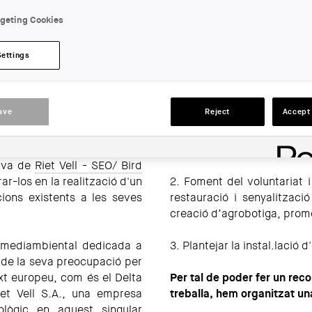
LOCATION:
rgeting Cookies
Tarragona
Settings
ACTIONS
ave
Reject
Accept 
erva de
Riet Vell - SEO/ Bird
rar-los en la realització d'un
2. Foment del voluntariat i
cions existents a les seves
restauració i senyalitzaci
creació d’agrobotiga, promo
 mediambiental dedicada a
3. Plantejar la instal.lació 
it de la seva preocupació per
xt europeu, com és el Delta
Per tal de poder fer un reco
iet Vell S.A., una empresa
treballa, hem organitzat un
lògic en aquest singular