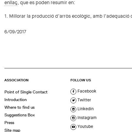
enllaç
, que es poden resumir en:
1. Millorar la producció d’arròs ecològic, amb l’adequaci
6/09/2017
ASSOCIATION
FOLLOW US
Facebook
Point of Single Contact
Introduction
Twitter
Where to find us
Linkedin
Suggestions Box
Instagram
Press
Youtube
Site map