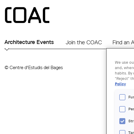
Skip to main content
Architecture Events
Join the COAC
Find an A
We use our
© Centre d'Estudis del Bages
and, where
habits. By
"Reject" t
Policy
Fu
Pe
Str
Ta