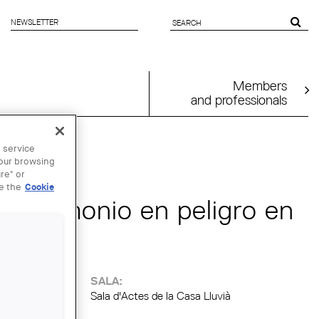
NEWSLETTER
SEARCH
FORM
Members
and professionals
 service
 JAN
your browsing
re" or
ee the
Cookie
patrimonio en peligro en
SALA:
Sala d'Actes de la Casa Lluvià