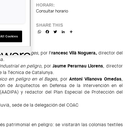
HORARI:
Consultar horario
SHARE THIS
WhatsApp
Facebook
Twitter
LinkedIn
Share
All Cookies
s.
peligro en el Bages
, por F
rancesc Vilà Noguera,
director del
a.
industrial en peligro
, por
Jaume Perarnau Llorens
, director
e la Técnica de Catalunya.
nico en peligro en el Bages
, por
Antoni Vilanova Omedas
,
ión de Arquitectos en Defensa de la Intervención en el
 (AADIPA) y redactor del Plan Especial de Protección del
luvià, sede de la delegación del COAC
és patrimonial en peligro: se visitarán las colonias textiles