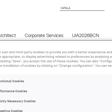
CATALÀ
CATALÀ
rchitect
Corporate Services
UIA2026BCN
 own and third-party cookies to provide you with a better experience and
22 JAN - 30
 appropriate, to display advertising related to preferences by analyzing 
 clicking "Save", you accept the use of these cookies. You can also "Configu
he installation of cookies by clicking on "Change configuration". You can s
Jornadas de 
el Bages
nctional Cookies
rformance Cookies
ORGANIZER:
ictly Necessary Cookies
COAC
rgeting Cookies