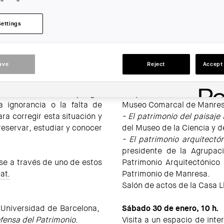
LOCATION:
Manresa
Settings
ACTIONS
ave
Reject
Accept 
studiar la situación de los
Archivo Comarcal del Bage
 se encuentran en peligro
-
El patrimonio artístico en 
 ignorancia o la falta de
Museo Comarcal de Manres
ra corregir esta situación y
- El patrimonio del paisaje 
eservar, estudiar y conocer
del Museo de la Ciencia y d
- El patrimonio arquitectó
presidente de la Agrupac
rse a través de uno de estos
Patrimonio Arquitectónico
at.
Patrimonio de Manresa.
Salón de actos de la Casa L
 Universidad de Barcelona, ​​
Sábado 30 de enero, 10 h.
defensa del Patrimonio
.
Visita a un espacio de inter