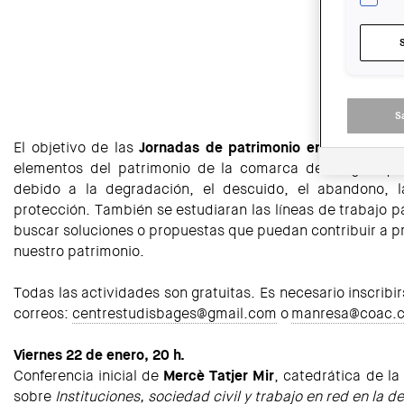
S
El objetivo de las
Jornadas de patrimonio en peligro
es e
elementos del patrimonio de la comarca del Bages que
debido a la degradación, el descuido, el abandono, la
protección. También se estudiaran las líneas de trabajo pa
buscar soluciones o propuestas que puedan contribuir a pr
nuestro patrimonio.
Todas las actividades son gratuitas. Es necesario inscribi
correos:
centrestudisbages@gmail.com
o
manresa@coac.c
Viernes 22 de enero, 20 h.
Conferencia inicial de
Mercè Tatjer Mir
, catedrática de la
sobre
Instituciones, sociedad civil y trabajo en red en la 