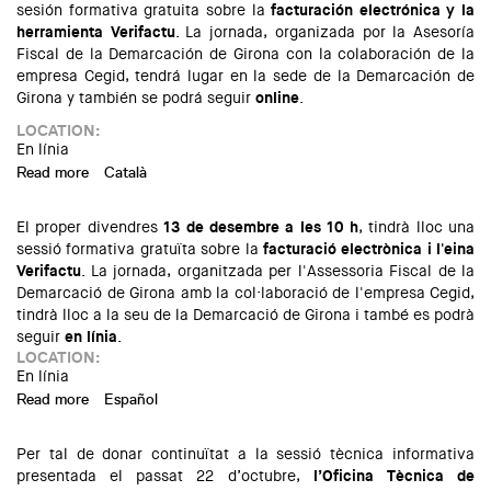
sesión formativa gratuita sobre la
facturación electrónica y la
herramienta Verifactu
. La jornada, organizada por la Asesoría
Fiscal de la Demarcación de Girona con la colaboración de la
empresa Cegid, tendrá lugar en la sede de la Demarcación de
Girona y también se podrá seguir
online
.
LOCATION:
En línia
Read more
about Jornada: Domina la Facturación Electrónica y
Català
Verifactu
El proper divendres
13 de desembre a les 10 h
, tindrà lloc una
sessió formativa gratuïta sobre la
facturació electrònica i l'eina
Verifactu
. La jornada, organitzada per l'Assessoria Fiscal de la
Demarcació de Girona amb la col·laboració de l'empresa Cegid,
tindrà lloc a la seu de la Demarcació de Girona i també es podrà
seguir
en línia
.
LOCATION:
En línia
Read more
about Jornada: Domina la Facturació Electrònica i Verifactu
Español
Per tal de donar continuïtat a la
sessió tècnica informativa
presentada el passat 22 d’octubre
,
l’Oficina Tècnica de