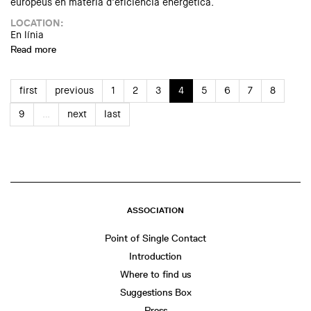
europeus en matèria d’eficiència energètica.
LOCATION:
En línia
Read more
about Jornada tècnica Grupo PUMA: Control i seguiment
d'una obra feta amb SATE
first
previous
1
2
3
4
5
6
7
8
9
…
next
last
ASSOCIATION
Point of Single Contact
Introduction
Where to find us
Suggestions Box
Press