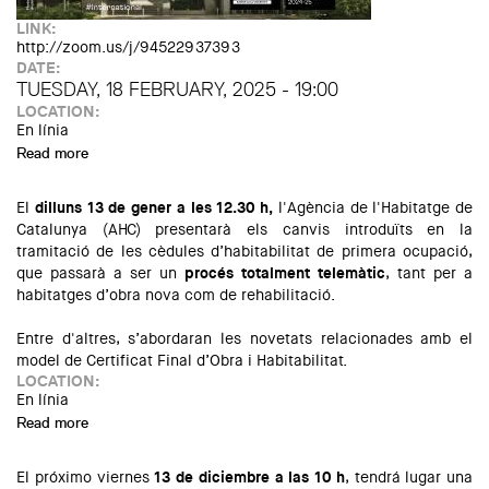
LINK:
http://zoom.us/j/94522937393
DATE:
TUESDAY, 18 FEBRUARY, 2025 - 19:00
LOCATION:
En línia
Read more
about MasterClass with Matthias Schuler
El
dilluns 13 de gener a les 12.30 h,
l'Agència de l'Habitatge de
Catalunya (AHC) presentarà els canvis introduïts en la
tramitació de les cèdules d’habitabilitat de primera ocupació,
que passarà a ser un
procés totalment telemàtic
, tant per a
habitatges d’obra nova com de rehabilitació.
Entre d'altres, s’abordaran les novetats relacionades amb el
model de Certificat Final d’Obra i Habitabilitat.
LOCATION:
En línia
Read more
about Presentació de les novetats del tràmit telemàtic de
cèdules d'habitabilitat de primera ocupació
El próximo viernes
13 de diciembre a las 10 h
, tendrá lugar una