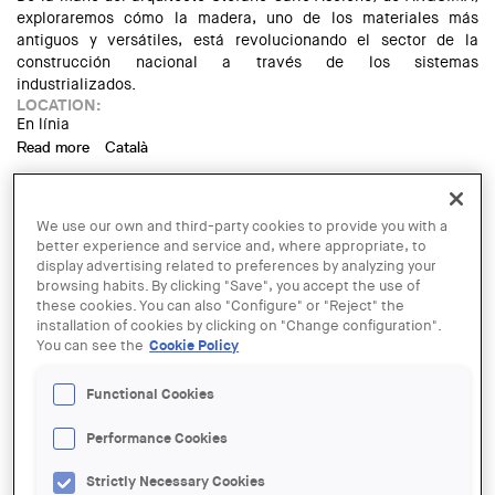
exploraremos cómo la madera, uno de los materiales más
antiguos y versátiles, está revolucionando el sector de la
construcción nacional a través de los sistemas
industrializados.
LOCATION:
En línia
Read more
about Jornada Técnica de ARQUIMA: Construcción
Català
Industrializada con madera
La propera Jornada Tècnica tindrà lloc el dimarts 13 de maig a
les 12 h, i portarà per títol
“Construcció Industrialitzada amb
We use our own and third-party cookies to provide you with a
fusta: sistemes industrialitzats i realitats de la construcció
better experience and service and, where appropriate, to
display advertising related to preferences by analyzing your
eficient i sostenible
”.
browsing habits. By clicking "Save", you accept the use of
these cookies. You can also "Configure" or "Reject" the
De la mà de l'arquitecte Stefano Carlo Ascione, d'ARQUIMA,
installation of cookies by clicking on "Change configuration".
explorarem com la fusta, un dels materials més antics i
You can see the
Cookie Policy
versàtils, està revolucionant el sector de la construcció
nacional a través dels sistemes industrialitzats.
Functional Cookies
LOCATION:
En línia
Performance Cookies
Read more
about Jornada Tècnica d’ARQUIMA: Construcció
Español
Industrialitzada amb fusta
Strictly Necessary Cookies