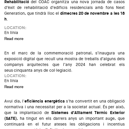
Rehabilitació
del COAC organitza una nova jornada de casos
d’èxit de rehabilitació d’edificis residencials amb fons Next
Generation, que tindrà lloc el
dimecres 20 de novembre a les 18
h
.
LOCATION:
En línia
Read more
about Rehabilitació d’edificis amb fons NG: Casos d'èxit i
eines per al seu assoliment
En el marc de la commemoració patronal, s’inaugura una
exposició digital que recull una mostra de treballs d’alguns dels
companys arquitectes que l’any 2024 han celebrat els
seus cinquanta anys de col·legiació.
LOCATION:
En línia
Read more
about 50 anys d'arquitectura: 1974-2024
Avui dia, l'
eficiència energètica
s'ha convertit en una obligació
normativa i una necessitat per a la societat actual. És per això,
que la implantació de
Sistemes d’Aïllament Tèrmic Exterior
(SATE)
, ha tingut en els darrers anys un important auge, que
continuarà en el futur ateses les obligacions i incentius