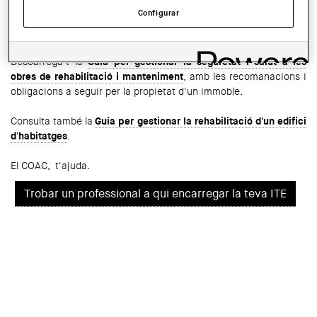
Configurar
També pots consultar les
preguntes freqüents
publicades per la
Generalitat de Catalunya en relació a la ITE.
Descarrega't la
Guia per gestionar la seguretat i salut a les
obres de rehabilitació i manteniment
, amb les recomanacions i
obligacions a seguir per la propietat d'un immoble.
Consulta també la
Guia per gestionar la rehabilitació d'un edifici
d'habitatges
.
El COAC, t'ajuda.
Trobar un professional a qui encarregar la teva ITE