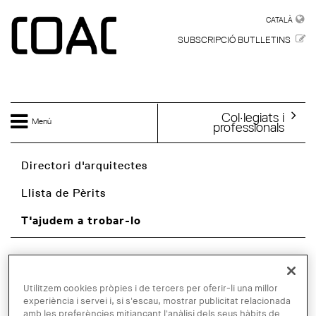
Vés al contingut
CATALÀ
CATALÀ
SUBSCRIPCIÓ BUTLLETINS
Col·legiats i
Menú
professionals
Directori d'arquitectes
Llista de Pèrits
T'ajudem a trobar-lo
Utilitzem cookies pròpies i de tercers per oferir-li una millor
REALITZA UNA ITE
experiència i servei i, si s'escau, mostrar publicitat relacionada
amb les preferències mitjançant l'anàlisi dels seus hàbits de