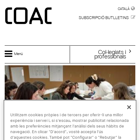
Vés al contingut
CATALÀ
CATALÀ
SUBSCRIPCIÓ BUTLLETINS
Col·legiats i
Menú
professionals
Utilitzem cookies pròpies i de tercers per oferir-li una millor
experiència i servei i, si s'escau, mostrar publicitat relacionada
amb les preferències mitjançant l'anàlisi dels seus hàbits de
navegació. En clicar "D'acord", vostè accepta l'ús
d'aquestes cookies. També pot "Configurar" o "Rebutjar" la