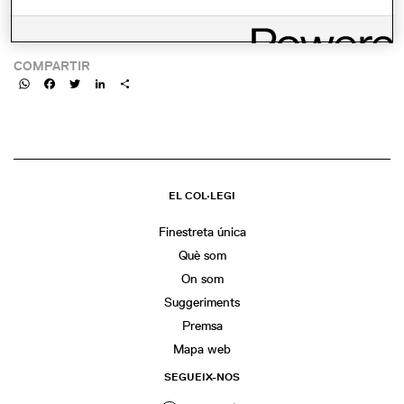
https://www.uic.es/es/agenda/presentacion-de-los-trabajos-de-fin-de-
grado-de-uic-barcelona-school-architecture
COMPARTIR
WhatsApp
Facebook
Twitter
LinkedIn
Share
EL COL·LEGI
Finestreta única
Què som
On som
Suggeriments
Premsa
Mapa web
SEGUEIX-NOS