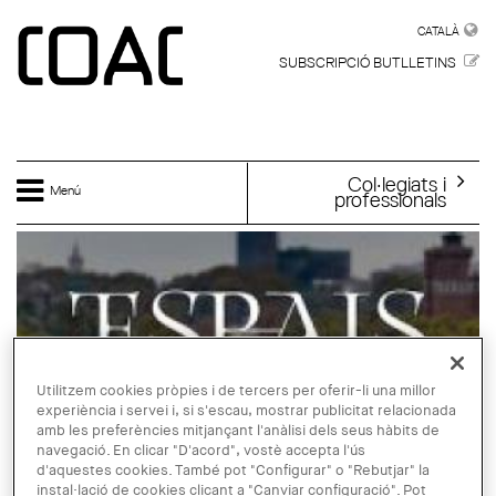
Vés al contingut
CATALÀ
CATALÀ
SUBSCRIPCIÓ BUTLLETINS
Col·legiats i
Menú
professionals
Utilitzem cookies pròpies i de tercers per oferir-li una millor
experiència i servei i, si s'escau, mostrar publicitat relacionada
amb les preferències mitjançant l'anàlisi dels seus hàbits de
navegació. En clicar "D'acord", vostè accepta l'ús
d'aquestes cookies. També pot "Configurar" o "Rebutjar" la
instal·lació de cookies clicant a "Canviar configuració". Pot