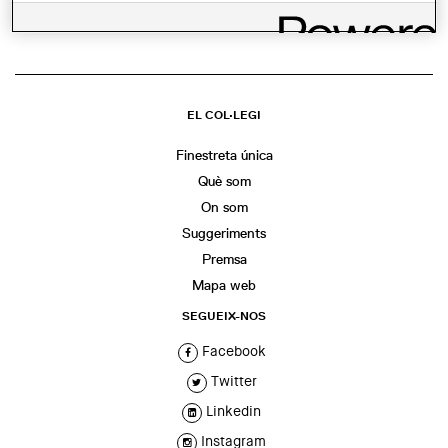
EL COL·LEGI
Finestreta única
Què som
On som
Suggeriments
Premsa
Mapa web
SEGUEIX-NOS
Facebook
Twitter
Linkedin
Instagram