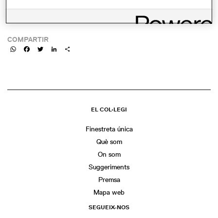
ENLLAÇ:
https://www.cccb.org/es/actividades/ficha/la-china-del-presente-el-
mundo-del-futuro/240903
COMPARTIR
WhatsApp
Facebook
Twitter
LinkedIn
Share
EL COL·LEGI
Finestreta única
Què som
On som
Suggeriments
Premsa
Mapa web
SEGUEIX-NOS