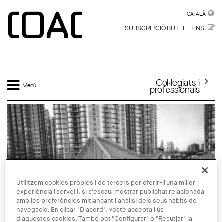
Vés al contingut
CATALÀ
CATALÀ
SUBSCRIPCIÓ BUTLLETINS
Col·legiats i
Menú
professionals
Utilitzem cookies pròpies i de tercers per oferir-li una millor
experiència i servei i, si s'escau, mostrar publicitat relacionada
amb les preferències mitjançant l'anàlisi dels seus hàbits de
navegació. En clicar "D'acord", vostè accepta l'ús
d'aquestes cookies. També pot "Configurar" o "Rebutjar" la