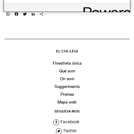
COMPARTIR
WhatsApp
Facebook
Twitter
LinkedIn
Share
EL COL·LEGI
Finestreta única
Què som
On som
Suggeriments
Premsa
Mapa web
SEGUEIX-NOS
Facebook
Twitter