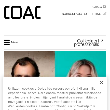
Vés al contingut
CATALÀ
CATALÀ
SUBSCRIPCIÓ BUTLLETINS
Col·legiats i
Menú
professionals
Utilitzem cookies pròpies i de tercers per oferir-li una millor
experiència i servei i, si s'escau, mostrar publicitat relacionada
amb les preferències mitjançant l'anàlisi dels seus hàbits de
navegació. En clicar "D'acord", vostè accepta l'ús
d'aquestes cookies. També pot "Configurar" o "Rebutjar" la