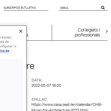
SUBSCRIPCIÓ BUTLLETINS
FORMULARI
DE CERCA
Col·legiats i
professionals
UIA2026BCN
 s'escau,
bits de
nfigurar" o
tica de
hitecture
:
DATA:
2022-05-07 18:00
ENLLAÇ:
https://www.casa.seat/en/calendar/OHB-
Music-for-Architecture-2022.html