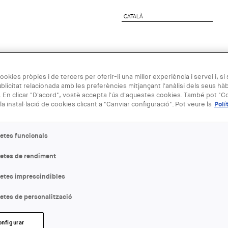
CATALÀ
CATALÀ
preses
Agenda Arquitectura
Next Generation
ookies pròpies i de tercers per oferir-li una millor experiència i servei i, si
blicitat relacionada amb les preferències mitjançant l'anàlisi dels seus hà
 En clicar "D'acord", vostè accepta l'ús d'aquestes cookies. També pot "Co
07 MAI
la instal·lació de cookies clicant a "Canviar configuració". Pot veure la
Polí
Music x Arc
etes funcionals
letes de rendiment
ENTITAT ORGANITZADORA
48 h Open House Barcelona
letes imprescindibles
etes de personalització
LLOC:
Barcelona
onfigurar