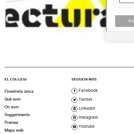
D'
EL COL·LEGI
SEGUEIX-NOS
Facebook
Finestreta única
Què som
Twitter
On som
Linkedin
Suggeriments
Instagram
Premsa
Youtube
Mapa web