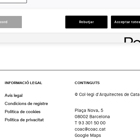
ACCIONS
acord
Rebutjar
Acceptar totes
INFORMACIÓ LEGAL
CONTINGUTS
© Col·legi d'Arquitectes de Cat
Avís legal
Condicions de registre
Plaça Nova, 5
Política de cookies
08002 Barcelona
Política de privacitat
T 93 301 50 00
coac@coac.cat
Google Maps