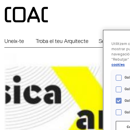
Vés al contingut
Uneix-te
Troba el teu Arquitecte
Serveis a Em
Utilitzem c
mostrar pu
navegació.
"Rebutjar" 
cookies
Gal
Ga
Ga
Gal
C