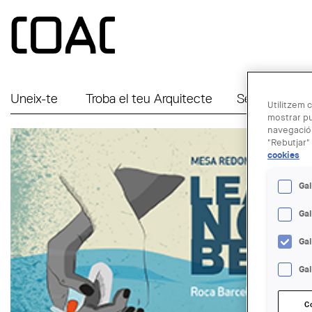
Vés al contingut
Uneix-te
Troba el teu Arquitecte
Serveis a Em
Utilitzem c
mostrar pu
navegació.
"Rebutjar" 
cookies
Gal
Ga
Ga
Gal
C