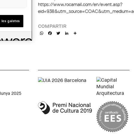
https://www.rocamail.com/en/event.asp?
eid=938&utm_source=COAC&utm_medium=ag
 les galetes
COMPARTIR
WhatsApp
Facebook
Twitter
LinkedIn
Share
alunya 2025