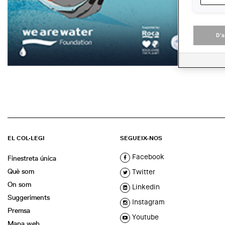
D'
EL COL·LEGI
SEGUEIX-NOS
Facebook
Finestreta única
Què som
Twitter
On som
Linkedin
Suggeriments
Instagram
Premsa
Youtube
Mapa web