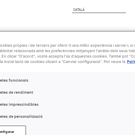
CATALÀ
CATALÀ
preses
Agenda Arquitectura
Next Generation
ookies pròpies i de tercers per oferir-li una millor experiència i servei i, si
blicitat relacionada amb les preferències mitjançant l'anàlisi dels seus hà
 En clicar "D'acord", vostè accepta l'ús d'aquestes cookies. També pot "Co
20 MAR
la instal·lació de cookies clicant a "Canviar configuració". Pot veure la
Polí
'Leaving no 
etes funcionals
World Water
letes de rendiment
letes imprescindibles
ENTITAT ORGANITZADORA
Roca Gallery
etes de personalització
LLOC:
onfigurar