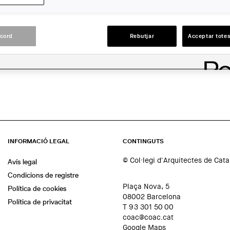
Barcelona
ACCIONS
acord
Rebutjar
Acceptar totes
INFORMACIÓ LEGAL
CONTINGUTS
© Col·legi d'Arquitectes de Cat
Avís legal
Condicions de registre
Plaça Nova, 5
Política de cookies
08002 Barcelona
Política de privacitat
T 93 301 50 00
coac@coac.cat
Google Maps