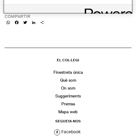
barcelona-scale-15-parte-iv-y-v-49951518336
COMPARTIR
WhatsApp
Facebook
Twitter
LinkedIn
Share
EL COL·LEGI
Finestreta única
Què som
On som
Suggeriments
Premsa
Mapa web
SEGUEIX-NOS
Facebook