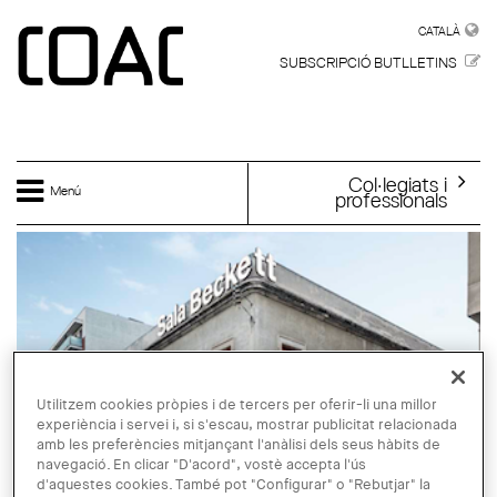
Vés al contingut
CATALÀ
CATALÀ
SUBSCRIPCIÓ BUTLLETINS
Col·legiats i
Menú
professionals
Utilitzem cookies pròpies i de tercers per oferir-li una millor
experiència i servei i, si s'escau, mostrar publicitat relacionada
amb les preferències mitjançant l'anàlisi dels seus hàbits de
navegació. En clicar "D'acord", vostè accepta l'ús
d'aquestes cookies. També pot "Configurar" o "Rebutjar" la