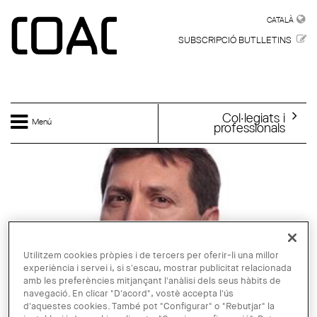
Vés al contingut
CATALÀ
CATALÀ
SUBSCRIPCIÓ BUTLLETINS
Col·legiats i
Menú
professionals
Utilitzem cookies pròpies i de tercers per oferir-li una millor
experiència i servei i, si s'escau, mostrar publicitat relacionada
amb les preferències mitjançant l'anàlisi dels seus hàbits de
navegació. En clicar "D'acord", vostè accepta l'ús
d'aquestes cookies. També pot "Configurar" o "Rebutjar" la