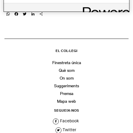
COMPARTIR
WhatsApp
Facebook
Twitter
LinkedIn
Share
EL COL·LEGI
Finestreta única
Què som
On som
Suggeriments
Premsa
Mapa web
SEGUEIX-NOS
Facebook
Twitter