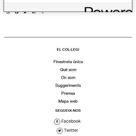
COMPARTIR
WhatsApp
Facebook
Twitter
LinkedIn
Share
EL COL·LEGI
Finestreta única
Què som
On som
Suggeriments
Premsa
Mapa web
SEGUEIX-NOS
Facebook
Twitter