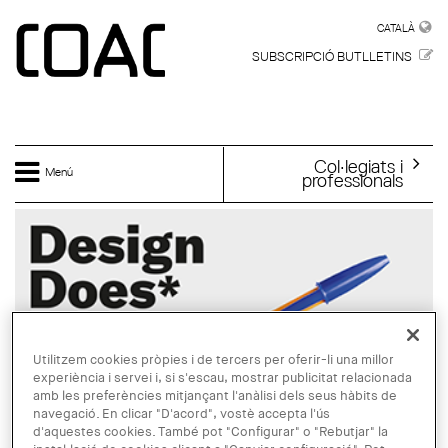
Vés al contingut
CATALÀ
CATALÀ
SUBSCRIPCIÓ BUTLLETINS
Col·legiats i
Menú
professionals
Utilitzem cookies pròpies i de tercers per oferir-li una millor
experiència i servei i, si s'escau, mostrar publicitat relacionada
amb les preferències mitjançant l'anàlisi dels seus hàbits de
navegació. En clicar "D'acord", vostè accepta l'ús
d'aquestes cookies. També pot "Configurar" o "Rebutjar" la