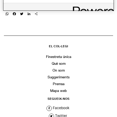
COMPARTIR
WhatsApp
Facebook
Twitter
LinkedIn
Share
EL COL·LEGI
Finestreta única
Què som
On som
Suggeriments
Premsa
Mapa web
SEGUEIX-NOS
Facebook
Twitter