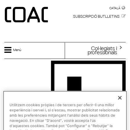
Vés al contingut
CATALÀ
CATALÀ
SUBSCRIPCIÓ BUTLLETINS
Col·legiats i
Menú
professionals
Utilitzem cookies pròpies i de tercers per oferir-li una millor
experiència i servei i, si s'escau, mostrar publicitat relacionada
amb les preferències mitjançant l'anàlisi dels seus hàbits de
navegació. En clicar "D'acord", vostè accepta l'ús
d'aquestes cookies. També pot "Configurar" o "Rebutjar" la