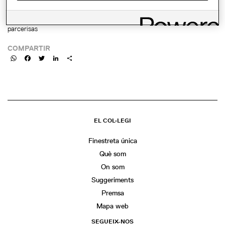
http://ajuntament.barcelona.cat/museudeldisseny/ca/visita-de-
lexposicio-adolf-loos-espais-privats-de-la-ma-de-la-comissaria-pilar-
parcerisas
COMPARTIR
WhatsApp
Facebook
Twitter
LinkedIn
Share
EL COL·LEGI
Finestreta única
Què som
On som
Suggeriments
Premsa
Mapa web
SEGUEIX-NOS