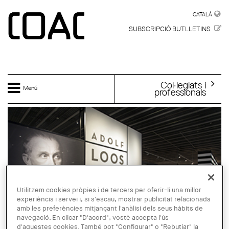
Vés al contingut
CATALÀ
CATALÀ
SUBSCRIPCIÓ BUTLLETINS
Col·legiats i
Menú
professionals
Utilitzem cookies pròpies i de tercers per oferir-li una millor
experiència i servei i, si s'escau, mostrar publicitat relacionada
amb les preferències mitjançant l'anàlisi dels seus hàbits de
navegació. En clicar "D'acord", vostè accepta l'ús
d'aquestes cookies. També pot "Configurar" o "Rebutjar" la